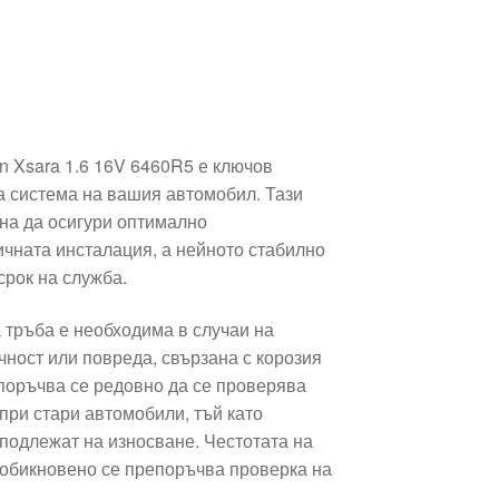
n Xsara 1.6 16V 6460R5 е ключов
а система на вашия автомобил. Тази
ана да осигури оптимално
чната инсталация, а нейното стабилно
срок на служба.
 тръба е необходима в случаи на
чност или повреда, свързана с корозия
поръчва се редовно да се проверява
при стари автомобили, тъй като
подлежат на износване. Честотата на
 обикновено се препоръчва проверка на