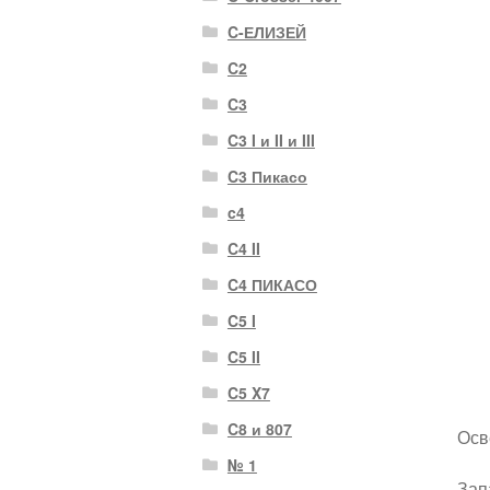
C-ЕЛИЗЕЙ
C2
C3
C3 I и II и III
C3 Пикасо
c4
C4 II
C4 ПИКАСО
C5 I
C5 II
C5 X7
C8 и 807
Осв
№ 1
Зап