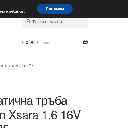
вка по целия свят
Приемам
вижте
settings
.
Търсене
Търсене
за:
€
0,00
0 items
ra 1.6 16V 6460R5
тична тръба
ën Xsara 1.6 16V