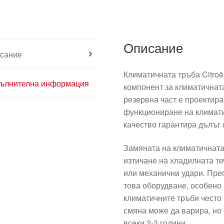
Описание
сание
Климатичната тръба Citroë
ълнителна информация
компонент за климатичнат
резервна част е проектир
функциониране на климати
качество гарантира дълъг 
Замяната на климатичната
изтичане на хладилната те
или механични удари. Пре
това оборудване, особено 
климатичните тръби често 
смяна може да варира, но
всеки 2-3 години.