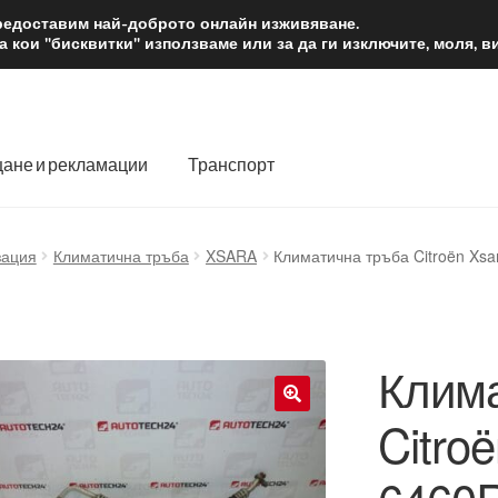
2 лв.
Доста
предоставим най-доброто онлайн изживяване.
 кои "бисквитки" използваме или за да ги изключите, моля, 
ане и рекламации
Транспорт
 нас
Количка
Контакт
Моята сметка
Плащанията
зация
Климатична тръба
XSARA
Климатична тръба Citroën Xsa
словия
Процедура за рекламации
Разгледайте
Транспорт
Клима
Citro
🔍