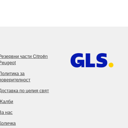
Резервни части Citroën
Peugeot
Политика за
поверителност
Доставка по целия свят
Жалби
За нас
Количка