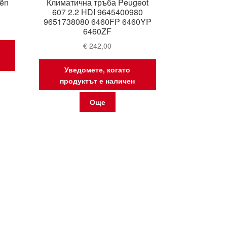
oën
Климатична тръба Peugeot
607 2.2 HDI 9645400980
9651738080 6460FP 6460YP
6460ZF
€
242,00
Уведомете, когато
продуктът е наличен
Още