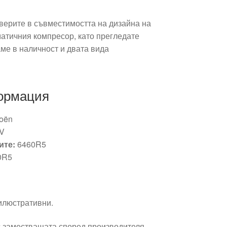
уверите в съвместимостта на дизайна на
матичния компресор, като прегледате
ме в наличност и двата вида
ормация
roën
6V
ите:
6460R5
0R5
 илюстративни.
 заместващата според производителя