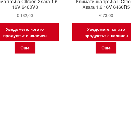
мa тръба Citroën Xsara 1.6
Климатична тръба II Citr
16V 6460V8
Xsara 1.6 16V 6460R5
€
182,00
€
73,00
Уведомете, когато
Уведомете, когато
продуктът е наличен
продуктът е наличен
Още
Още