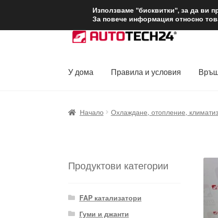
ДОСТАВКА от 1
Използваме "бисквитки", за да ви 
За повече информация относно това
Skip
Skip
to
to
navigation
content
У дома
Правила и условия
Връщ
Начало
Доставка по целия свят
Жалби
За
Начало
Охлаждане, отопление, климати
Политика за поверителност
Правила и у
Продуктови категории
FAP катализатори
Гуми и джанти