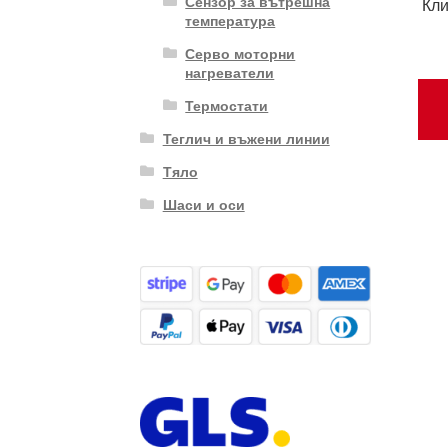
Сензор за вътрешна
Кли
температура
Серво моторни
нагреватели
Термостати
Теглич и въжени линии
Тяло
Шаси и оси