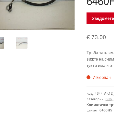
6460
Уведомете
€
73,00
Тръба за клим
вижте на сним
тук ги има и о
Изчерпан
Код:
4844-AK12
Категории:
306
,
Климатична тр
Етикет:
6460R5