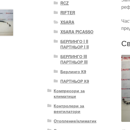
RCZ
реф
RIFTER
Час
XSARA
пре
XSARA PICASSO
Св
БЕРЛИНГО I II
ПАРТНЬОР I II
БЕРЛИНГО III
ПАРТНЬОР III
Берлинго К9
ПАРТНЬОР К9
Компресори за
климатици
Контролери за
вентилатори
Отопление/климатик