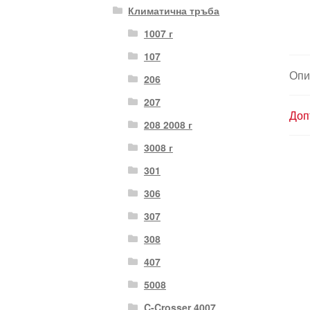
Климатична тръба
1007 г
107
Опи
206
207
Доп
208 2008 г
3008 г
301
306
307
308
407
5008
C-Crosser 4007