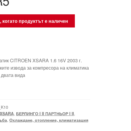
R5
, когато продуктът е наличен
атик CITROEN XSARA 1.6 16V 2003 г.
ките извода за компресора на климатика
т двата вида
_K10
XSARA
,
БЕРЛИНГО I II ПАРТНЬОР I II
,
ъба
,
Охлаждане, отопление, климатизация