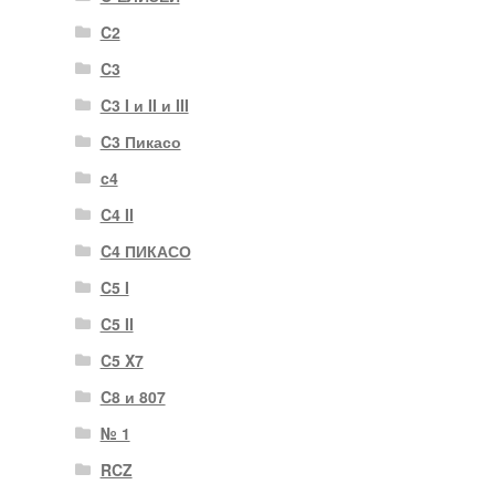
C2
C3
C3 I и II и III
C3 Пикасо
c4
C4 II
C4 ПИКАСО
C5 I
C5 II
C5 X7
C8 и 807
№ 1
RCZ