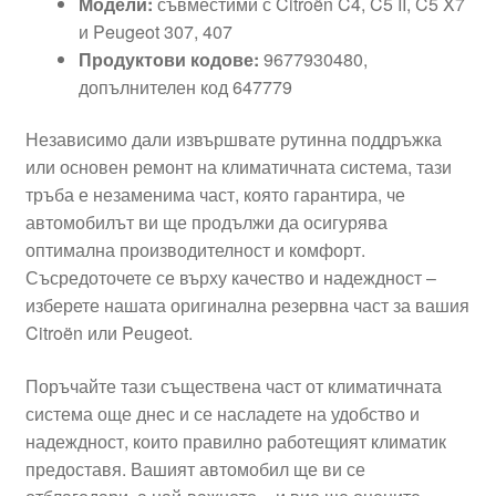
Модели:
съвместими с Citroën C4, C5 II, C5 X7
и Peugeot 307, 407
Продуктови кодове:
9677930480,
допълнителен код 647779
Независимо дали извършвате рутинна поддръжка
или основен ремонт на климатичната система, тази
тръба е незаменима част, която гарантира, че
автомобилът ви ще продължи да осигурява
оптимална производителност и комфорт.
Съсредоточете се върху качество и надеждност –
изберете нашата оригинална резервна част за вашия
Citroën или Peugeot.
Поръчайте тази съществена част от климатичната
система още днес и се насладете на удобство и
надеждност, които правилно работещият климатик
предоставя. Вашият автомобил ще ви се