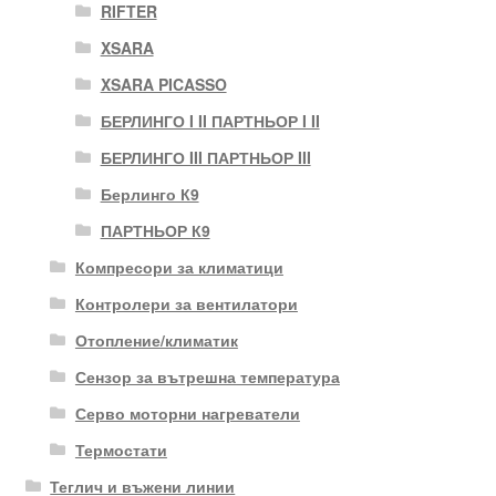
RIFTER
XSARA
XSARA PICASSO
БЕРЛИНГО I II ПАРТНЬОР I II
БЕРЛИНГО III ПАРТНЬОР III
Берлинго К9
ПАРТНЬОР К9
Компресори за климатици
Контролери за вентилатори
Отопление/климатик
Сензор за вътрешна температура
Серво моторни нагреватели
Термостати
Теглич и въжени линии