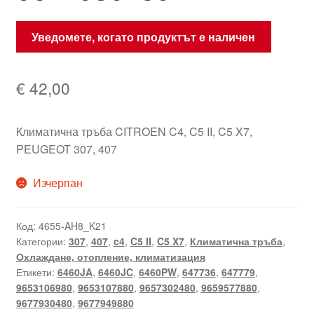
Уведомете, когато продуктът е наличен
€
42,00
Климатична тръба CITROEN C4, C5 II, C5 X7,
PEUGEOT 307, 407
Изчерпан
Код:
4655-AH8_K21
Категории:
307
,
407
,
c4
,
C5 II
,
C5 X7
,
Климатична тръба
,
Охлаждане, отопление, климатизация
Етикети:
6460JA
,
6460JC
,
6460PW
,
647736
,
647779
,
9653106980
,
9653107880
,
9657302480
,
9659577880
,
9677930480
,
9677949880