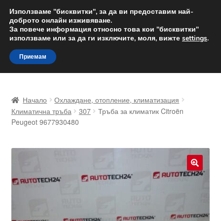
ДОСТАВКА от 12 лв.
Използваме "бисквитки", за да ви предоставим най-
доброто онлайн изживяване.
Доставка по целия свят
За повече информация относно това кои "бисквитки"
използваме или за да ги изключите, моля, вижте
settings
.
Skip
Skip
Menu
Приемам
to
to
navigation
content
Начало
Начало
Охлаждане, отопление, климатизация
Доставка по целия свят
Климатична тръба
307
Тръба за климатик Citroën
Peugeot 9677930480
Жалби
За нас
🔍
Количка
Контакт