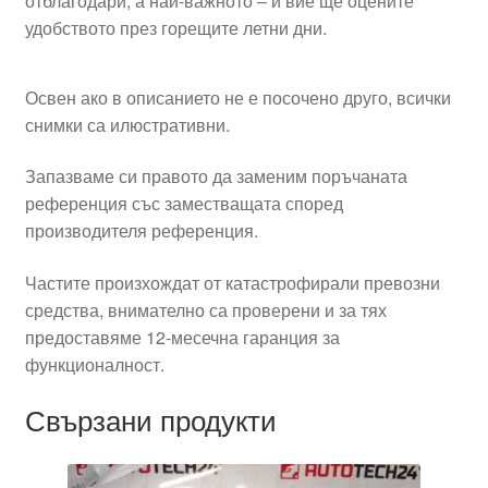
отблагодари, а най-важното – и вие ще оцените
удобството през горещите летни дни.
Освен ако в описанието не е посочено друго, всички
снимки са илюстративни.
Запазваме си правото да заменим поръчаната
референция със заместващата според
производителя референция.
Частите произхождат от катастрофирали превозни
средства, внимателно са проверени и за тях
предоставяме 12-месечна гаранция за
функционалност.
Свързани продукти