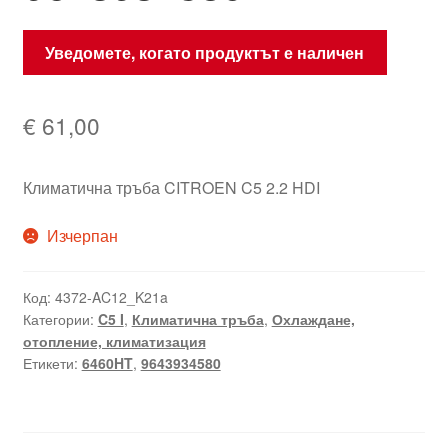
Уведомете, когато продуктът е наличен
€
61,00
Климатична тръба CITROEN C5 2.2 HDI
Изчерпан
Код:
4372-AC12_K21a
Категории:
C5 I
,
Климатична тръба
,
Охлаждане,
отопление, климатизация
Етикети:
6460HT
,
9643934580