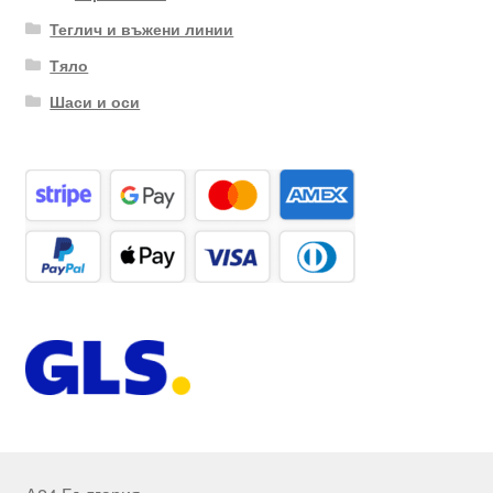
Теглич и въжени линии
Тяло
Шаси и оси