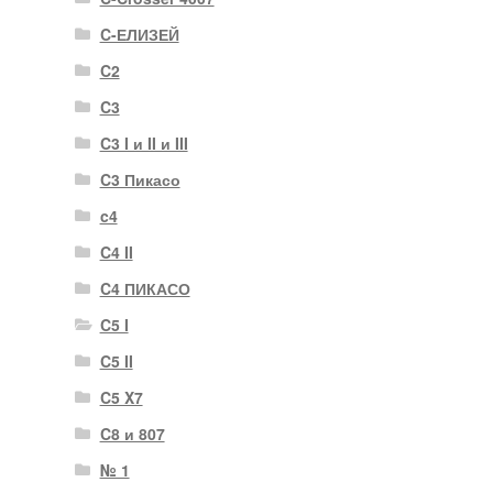
C-ЕЛИЗЕЙ
C2
C3
C3 I и II и III
C3 Пикасо
c4
C4 II
C4 ПИКАСО
C5 I
C5 II
C5 X7
C8 и 807
№ 1