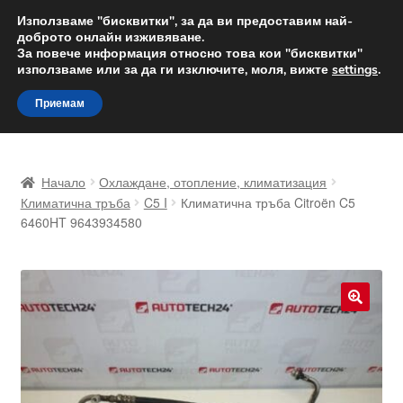
ДОСТАВКА от 12 лв.
Използваме "бисквитки", за да ви предоставим най-
доброто онлайн изживяване.
Доставка по целия свят
За повече информация относно това кои "бисквитки"
използваме или за да ги изключите, моля, вижте
settings
.
Skip
Skip
Menu
Приемам
to
to
navigation
content
Начало
Начало
Охлаждане, отопление, климатизация
Доставка по целия свят
Климатична тръба
C5 I
Климатична тръба Citroën C5
6460HT 9643934580
Жалби
За нас
🔍
Количка
Контакт