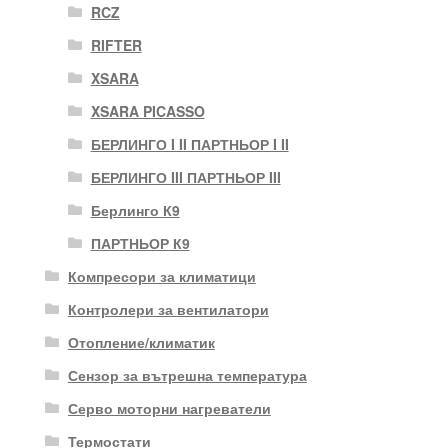
RCZ
RIFTER
XSARA
XSARA PICASSO
БЕРЛИНГО I II ПАРТНЬОР I II
БЕРЛИНГО III ПАРТНЬОР III
Берлинго К9
ПАРТНЬОР К9
Компресори за климатици
Контролери за вентилатори
Отопление/климатик
Сензор за вътрешна температура
Серво моторни нагреватели
Термостати