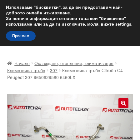
ДОСТАВКА от 12 лв.
Използваме "бисквитки", за да ви предоставим най-
доброто онлайн изживяване.
Доставка по целия свят
За повече информация относно това кои "бисквитки"
използваме или за да ги изключите, моля, вижте
settings
.
Skip
Skip
Menu
Приемам
to
to
navigation
content
Начало
Начало
Охлаждане, отопление, климатизация
Доставка по целия свят
Климатична тръба
307
Климатична тръба Citroën C4
Peugeot 307 9650629580 6460LX
Жалби
За нас
🔍
Количка
Контакт