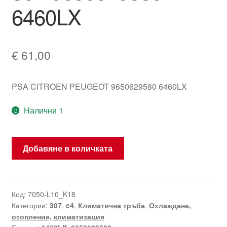
6460LX
€
61,00
PSA CITROEN PEUGEOT 9650629580 6460LX
Налични 1
количество
Добавяне в количката
за
Климатична
тръба
Citroën
Код:
7050-L10_K18
Категории:
307
,
c4
,
Климатична тръба
,
Охлаждане,
C4
отопление, климатизация
Peugeot