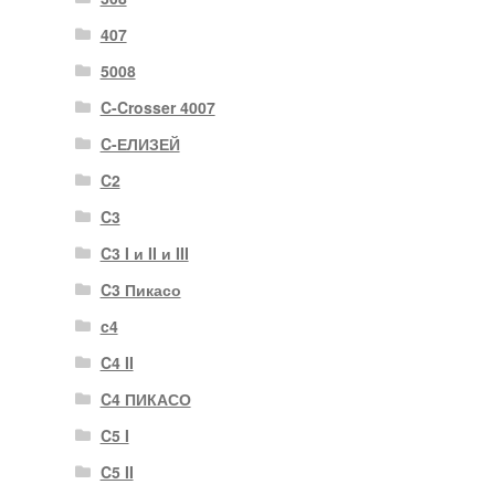
407
5008
C-Crosser 4007
C-ЕЛИЗЕЙ
C2
C3
C3 I и II и III
C3 Пикасо
c4
C4 II
C4 ПИКАСО
C5 I
C5 II