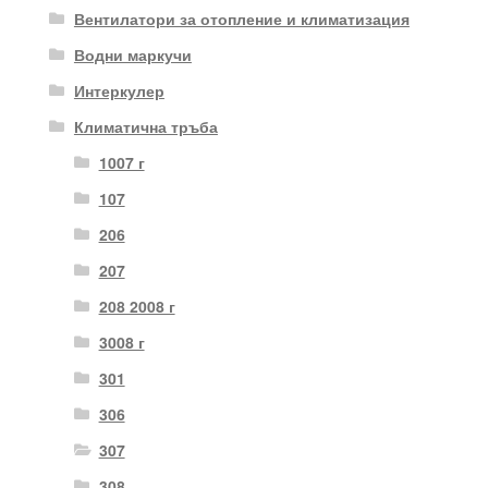
Вентилатори за отопление и климатизация
Водни маркучи
Интеркулер
Климатична тръба
1007 г
107
206
207
208 2008 г
3008 г
301
306
307
308