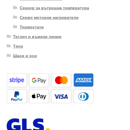
Сензор за вътрешна температура
Серво моторни нагреватели
Термостати
Теглич и въжени линии
Тяло
Шаси и оси