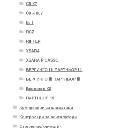
C5 X7
C8 и 807
№ 1
RCZ
RIFTER
XSARA
XSARA PICASSO
БЕРЛИНГО I II ПАРТНЬОР I II
БЕРЛИНГО III ПАРТНЬОР III
Берлинго К9
ПАРТНЬОР К9
Компресори за климатици
Контролери за вентилатори
Отопление/климатик