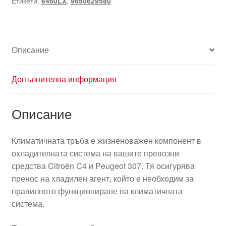
Етикети:
6460LX
,
9650629580
307
9650629580
6460LX
Описание
Допълнителна информация
Описание
Климатичната тръба е жизненоважен компонент в
охладителната система на вашите превозни
средства Citroën C4 и Peugeot 307. Тя осигурява
пренос на хладилен агент, който е необходим за
правилното функциониране на климатичната
система.