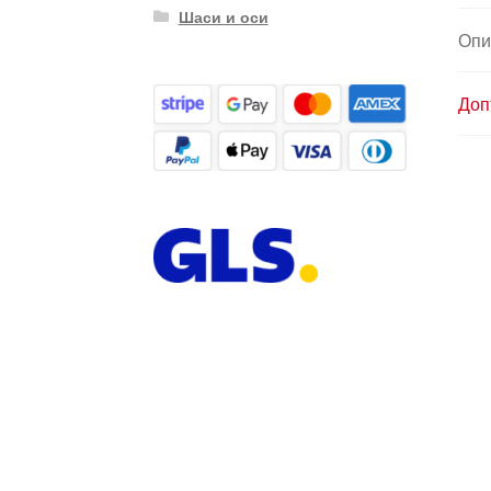
Шаси и оси
Опи
Доп