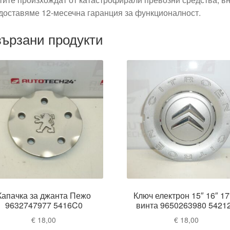
доставяме 12-месечна гаранция за функционалност.
ързани продукти
Капачка за джанта Пежо
Ключ електрон 15″ 16″ 17
9632747977 5416C0
винта 9650263980 5421
€
18,00
€
18,00