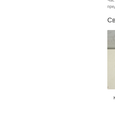
пре
Св