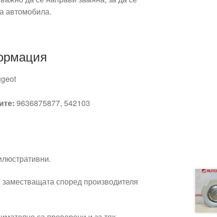
а автомобила.
ормация
geot
ите:
9636875877, 542103
 илюстративни.
 заместващата според производителя
имателно са проверени и за тях