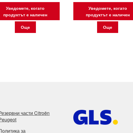
Уведомете, когато
Уведомете, когато
продуктът е наличен
продуктът е наличен
Още
Още
Резервни части Citroën
Peugeot
Политика за