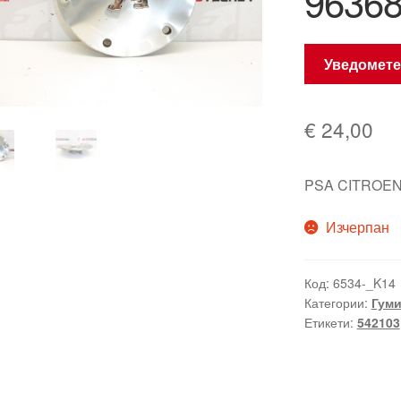
96368
Уведомете
€
24,00
PSA CITROEN
Изчерпан
Код:
6534-_K14
Категории:
Гуми
Етикети:
542103