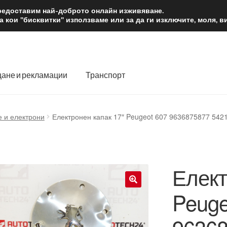
2 лв.
Доста
предоставим най-доброто онлайн изживяване.
 кои "бисквитки" използваме или за да ги изключите, моля, 
ане и рекламации
Транспорт
 нас
Количка
Контакт
Моята сметка
Плащанията
е и електрони
Електронен капак 17″ Peugeot 607 9636875877 542
словия
Процедура за рекламации
Разгледайте
Транспорт
Елект
Peuge
🔍