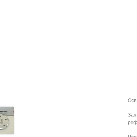
Осв
Зап
реф
Час