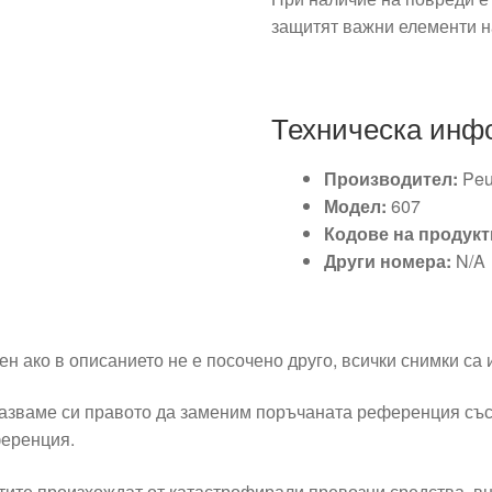
защитят важни елементи н
Техническа инф
Производител:
Peu
Модел:
607
Кодове на продукт
Други номера:
N/A
ен ако в описанието не е посочено друго, всички снимки са
азваме си правото да заменим поръчаната референция със
еренция.
тите произхождат от катастрофирали превозни средства, вн