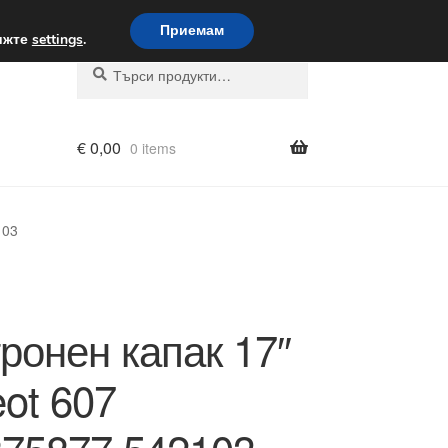
вка по целия свят
Приемам
вижте
settings
.
Търсене
Търсене
за:
€
0,00
0 items
103
ронен капак 17″
ot 607