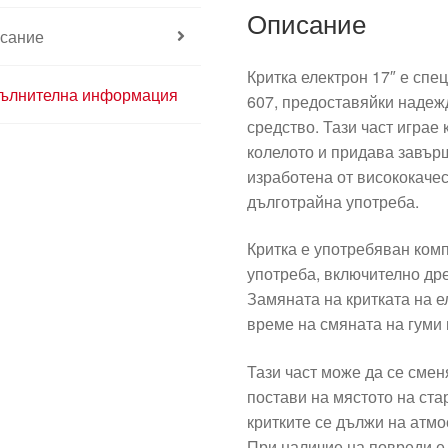
Описание
сание
Критка електрон 17″ е спе
ълнителна информация
607, предоставяйки надеж
средство. Тази част играе
колелото и придава завър
изработена от висококаче
дълготрайна употреба.
Критка е употребяван комп
употреба, включително др
Замяната на критката на е
време на смяната на гуми 
Тази част може да се смен
постави на мястото на ста
критките се дължи на атм
При наличие на повреди е 