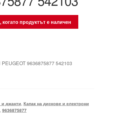
75877 542103
, когато продуктът е наличен
 PEUGEOT 9636875877 542103
 и джанти
,
Капак на дискове и електрони
,
9636875877