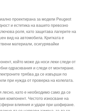
циално проектирана за модели Peugeot
дност и естетика на вашето превозно
 ключова роля, като защитава лагерите на
шен вид на автомобила. Критката е
ствени материали, осигурявайки
онент, който може да носи леки следи от
ебни одрасквания и следи от монтиране.
лектроните трябва да се извърши по
или при нужда от проверка на колелата.
я лесно, като е необходимо само да се
рия компонент. Честото износване на
осферни влияния и удари при шофиране.
важно да се направи замяна, за да се