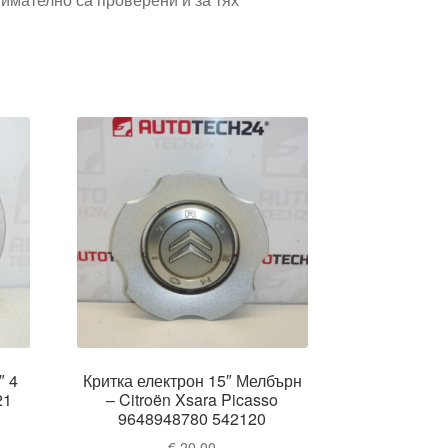
″ 4
Критка електрон 15″ Мелбърн
21
– Citroën Xsara Picasso
9648948780 542120
€
20,00