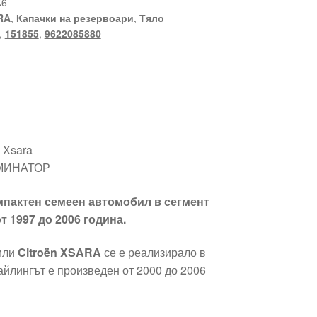
K6
RA
,
Капачки на резервоари
,
Тяло
,
151855
,
9622085880
 Xsara
ЛМИНАТОР
мпактен семеен автомобил в сегмент
т 1997 до 2006 година.
или
Citroën XSARA
се е реализирало в
айлингът е произведен от 2000 до 2006