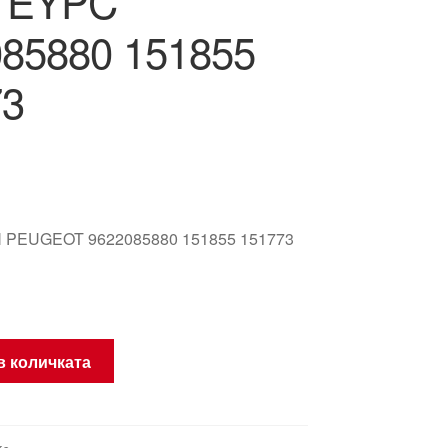
a EYPC
85880 151855
73
 PEUGEOT 9622085880 151855 151773
в количката