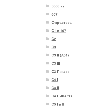
5008 аз
607
C-кръстоса
C1 и 107
C2
C3
C3 II (A51)
C3 III
C3 Пикасо
C4 I
C4 II
C4 ПИКАСО
C5 I и II