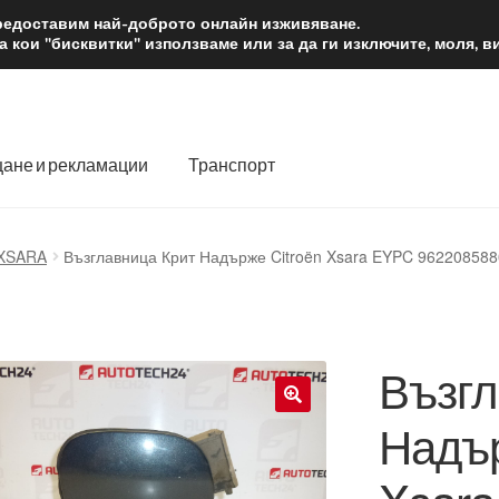
2 лв.
Доста
предоставим най-доброто онлайн изживяване.
 кои "бисквитки" използваме или за да ги изключите, моля, 
ане и рекламации
Транспорт
 нас
Количка
Контакт
Моята сметка
Плащанията
XSARA
Възглавница Крит Надърже Citroën Xsara EYPC 96220858
словия
Процедура за рекламации
Разгледайте
Транспорт
Възгл
Надър
🔍