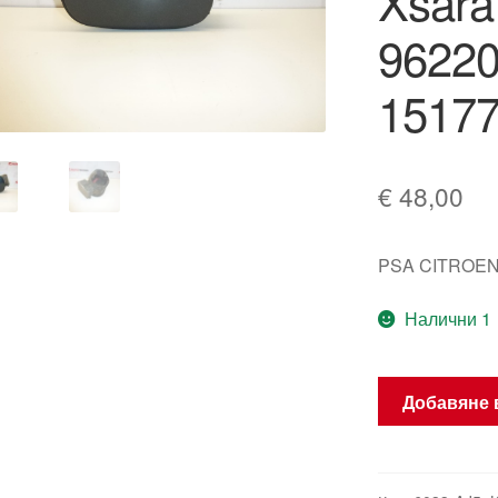
Xsar
96220
1517
€
48,00
PSA CITROEN
Налични 1
количество
Добавяне 
за
Възглавница
Крит