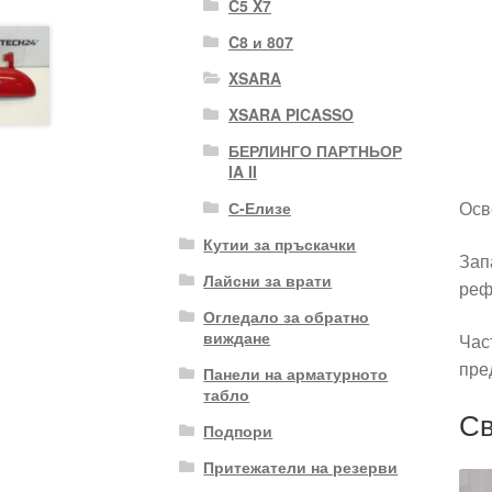
C5 X7
C8 и 807
XSARA
XSARA PICASSO
БЕРЛИНГО ПАРТНЬОР
IA II
Осв
С-Елизе
Кутии за пръскачки
Зап
Лайсни за врати
реф
Огледало за обратно
виждане
Час
пре
Панели на арматурното
табло
Св
Подпори
Притежатели на резерви