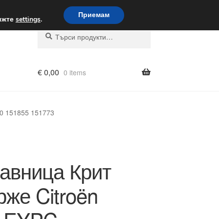
вка по целия свят
Приемам
вижте
settings
.
Търсене
Търсене
за:
€
0,00
0 items
80 151855 151773
авница Крит
же Citroën