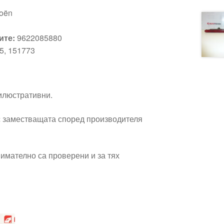
roën
ите:
9622085880
5, 151773
 илюстративни.
 заместващата според производителя
имателно са проверени и за тях