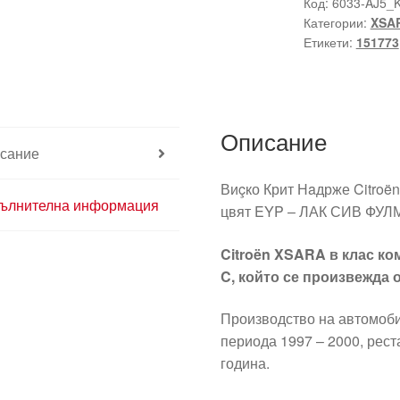
Надърже
Код:
6033-AJ5_
Категории:
XSA
Citroën
Етикети:
151773
Xsara
EYPC
9622085880
151855
Описание
151773
сание
Виçко Крит Нaдрже Citroën
ълнителна информация
цвят EYP – ЛАК СИВ ФУ
Citroën XSARA в клас ко
C, който се произвежда о
Производство на автомоб
периода 1997 – 2000, рест
година.