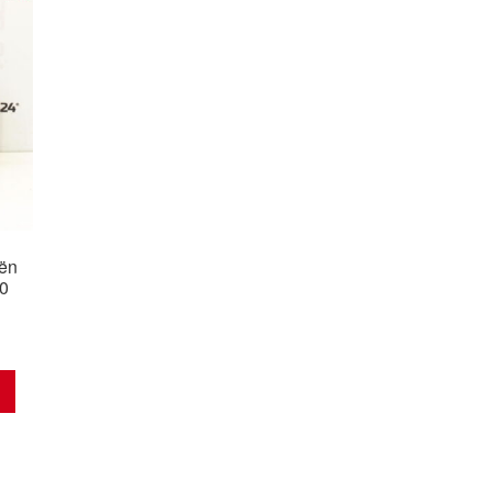
oën
0