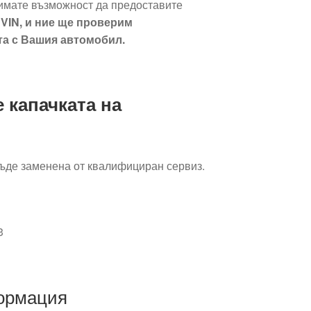
имате възможност да предоставите
VIN, и ние ще проверим
та с Вашия автомобил.
е капачката на
ъде заменена от квалифициран сервиз.
3
ормация