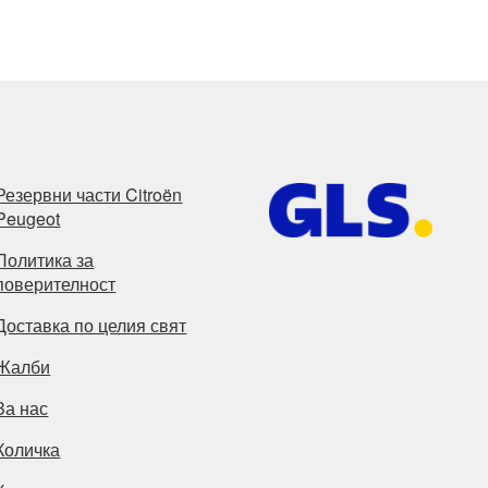
Резервни части Citroën
Peugeot
Политика за
поверителност
Доставка по целия свят
Жалби
За нас
Количка