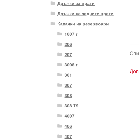
Дръжки за врати
Дръжки на задните врати
Капачки на резервоари
1007 г
206
Опи
207
3008 г
Доп
301
307
308
308 T9
4007
406
407