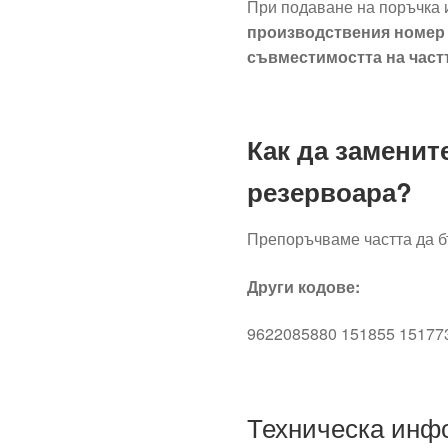
При подаване на поръчка 
производствения номер 
съвместимостта на част
Как да заменит
резервоара?
Препоръчваме частта да б
Други кодове:
9622085880 151855 15177
Техническа инф