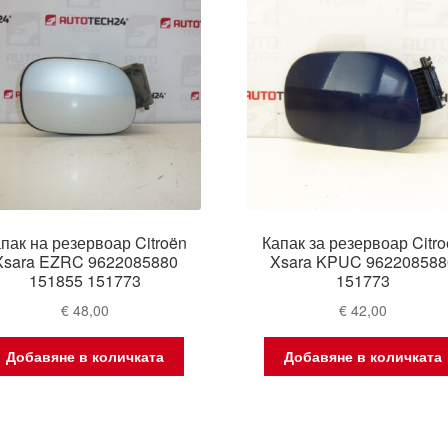
пак на резервоар Citroën
Капак за резервоар Citr
Xsara EZRC 9622085880
Xsara KPUC 962208588
151855 151773
151773
€
48,00
€
42,00
Добавяне в количката
Добавяне в количката