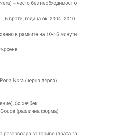
Nera) – често без необходимост от
I, 5 врати, година ок. 2004–2010
овено в рамките на 10-15 минути
търсене
 Perla Nera (черна перла)
ление), 5d хечбек
d Coupé (различна форма)
на резервоара за гориво (врата за