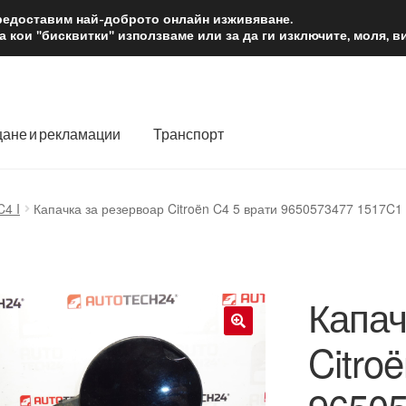
2 лв.
Доста
предоставим най-доброто онлайн изживяване.
 кои "бисквитки" използваме или за да ги изключите, моля, 
ане и рекламации
Транспорт
 нас
Количка
Контакт
Моята сметка
Плащанията
C4 I
Капачка за резервоар Citroën C4 5 врати 9650573477 1517C1
словия
Процедура за рекламации
Разгледайте
Транспорт
Капач
Citro
🔍