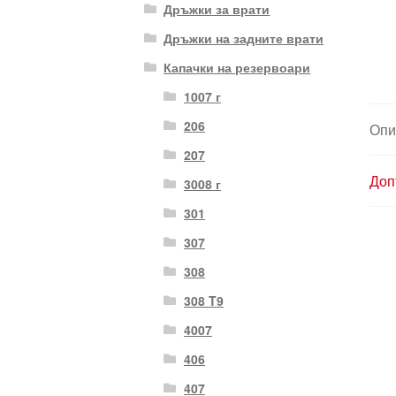
Дръжки за врати
Дръжки на задните врати
Капачки на резервоари
1007 г
206
Опи
207
Доп
3008 г
301
307
308
308 T9
4007
406
407