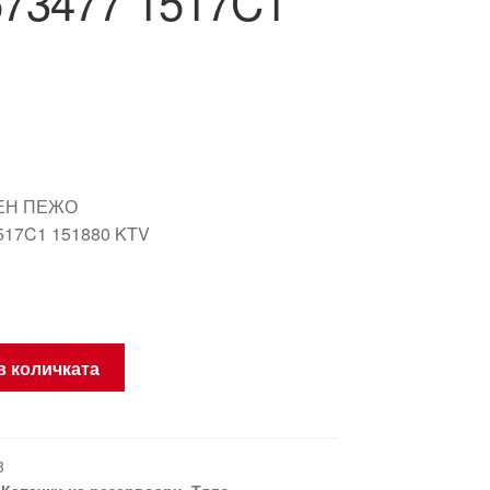
573477 1517C1
ЕН ПЕЖО
517C1 151880 KTV
в количката
3