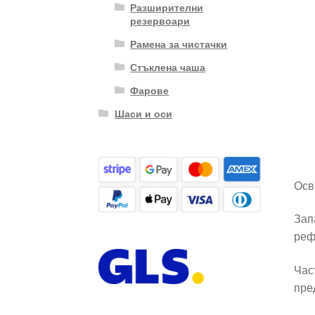
Разширителни
резервоари
Рамена за чистачки
Стъклена чаша
Фарове
Шаси и оси
Осв
Зап
реф
Час
пре