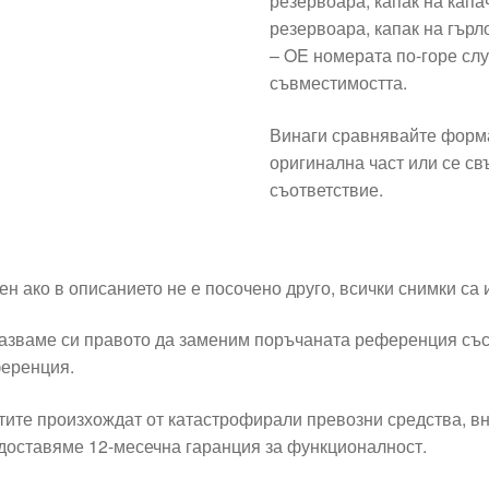
резервоара, капак на капа
резервоара, капак на гърл
– OE номерата по-горе сл
съвместимостта.
Винаги сравнявайте форма
оригинална част или се свъ
съответствие.
ен ако в описанието не е посочено друго, всички снимки са
азваме си правото да заменим поръчаната референция със
еренция.
тите произхождат от катастрофирали превозни средства, вн
доставяме 12-месечна гаранция за функционалност.