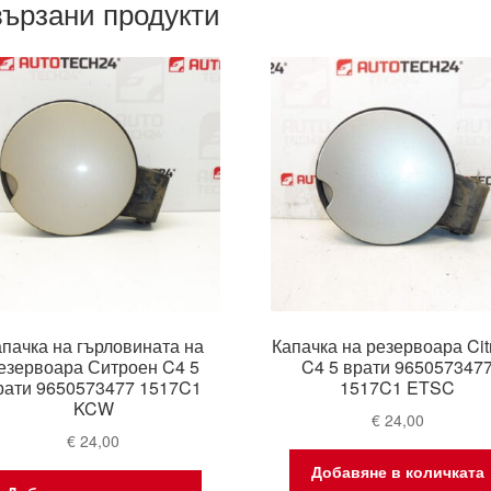
ързани продукти
апачка на гърловината на
Капачка на резервоара Cit
езервоара Ситроен C4 5
C4 5 врати 965057347
рати 9650573477 1517C1
1517C1 ETSC
KCW
€
24,00
€
24,00
Добавяне в количката