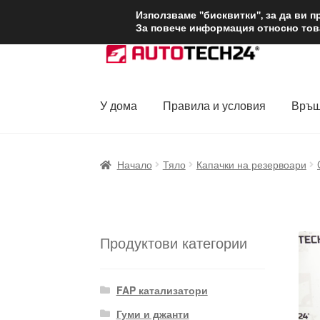
ДОСТАВКА от 1
Използваме "бисквитки", за да ви 
За повече информация относно това
Skip
Skip
to
to
navigation
content
У дома
Правила и условия
Връщ
Начало
Доставка по целия свят
Жалби
За
Начало
Тяло
Капачки на резервоари
Политика за поверителност
Правила и у
Продуктови категории
FAP катализатори
Гуми и джанти