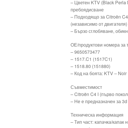
– Цветен KTV (Black Perla 
пребоядисване
– Подходящо за Citroën C4 
(независимо от двигателя)
– Бързо сглобяване, обикн
OE/продуктови номера за 
– 9650573477
– 1517.C1 (1517C1)
– 1518.80 (151880)
– Код на боята: KTV – Noir
Съвместимост
– Citroën C4 I (първо поко
– Не е предназначен за 3
Техническа информация
– Тип част: капачка/капак 