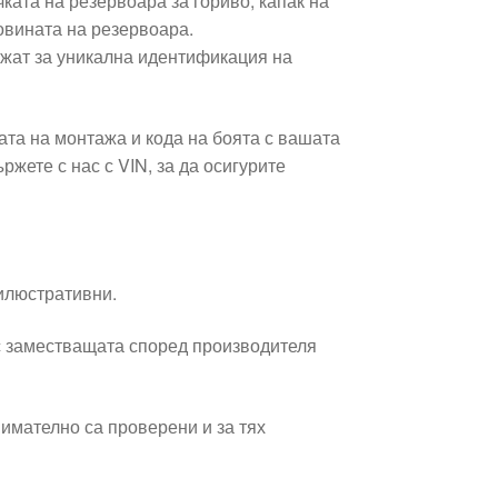
чката на резервоара за гориво, капак на
овината на резервоара.
ужат за уникална идентификация на
та на монтажа и кода на боята с вашата
ржете с нас с VIN, за да осигурите
 илюстративни.
 заместващата според производителя
имателно са проверени и за тях