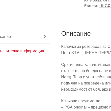
Категории:
C4 I
Citroën
Етикети:
1517.C
C4
5
врати
9650573477
Описание
1517C1
сание
KTV
Капачка за резервоар за 
ълнителна информация
Цвят KTV – ЧЕРНА ПЕРЛ
Оригинална капачка/капак 
включително боядисване в 
Nera). Това е употребяван
подмяна на повредена или
необходимост от боя, ако 
Ключови предимства
– PSA original – прецизно