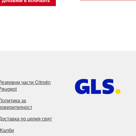
Добавяне в количката
Резервни части Citroën
Peugeot
Политика за
поверителност
Доставка по целия свят
Жалби