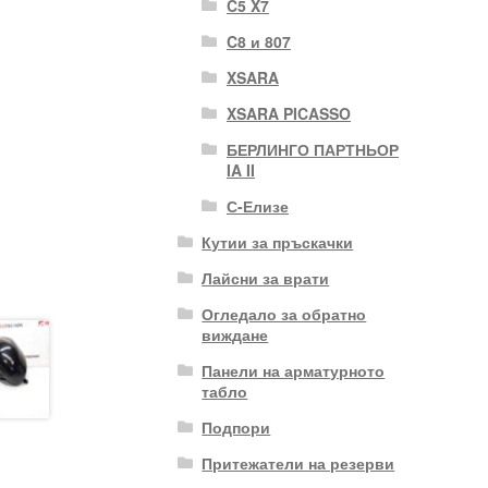
C5 X7
C8 и 807
XSARA
XSARA PICASSO
БЕРЛИНГО ПАРТНЬОР
IA II
С-Елизе
Кутии за пръскачки
Лайсни за врати
Огледало за обратно
виждане
Панели на арматурното
табло
Подпори
Притежатели на резерви