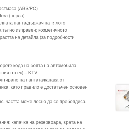
астмаса (ABS/PC)
Nera (перла)
алната панта/държач на тялото
напълно изправен; козметичното
растта на детайла (за подробности
верете кода на боята на автомобила
лния отсек) – KTV.
нтиране на пантата/капака от
ика; като правило е достатъчен основен
с, частта може лесно да се пребоядиса.
ния: капачка на резервоара, врата на