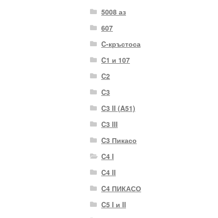
5008 аз
607
C-кръстоса
C1 и 107
C2
C3
C3 II (A51)
C3 III
C3 Пикасо
C4 I
C4 II
C4 ПИКАСО
C5 I и II