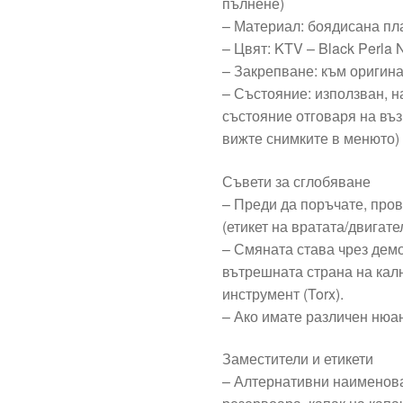
пълнене)
– Материал: боядисана пл
– Цвят: KTV – Black Perla 
– Закрепване: към оригин
– Състояние: използван, 
състояние отговаря на въз
вижте снимките в менюто)
Съвети за сглобяване
– Преди да поръчате, про
(етикет на вратата/двигате
– Смяната става чрез демо
вътрешната страна на калн
инструмент (Torx).
– Ако имате различен нюан
Заместители и етикети
– Алтернативни наименова