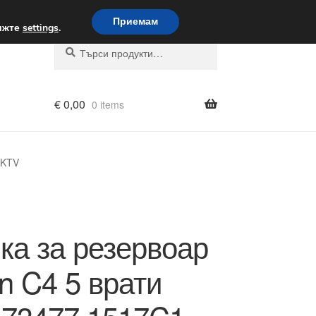
вка по целия свят
Приемам
вижте
settings
.
Търсене
Търсене
за:
€
0,00
0 items
 KTV
ка за резервоар
ën C4 5 врати