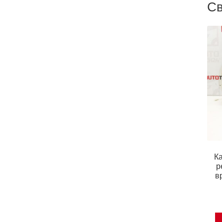
Св
К
р
в