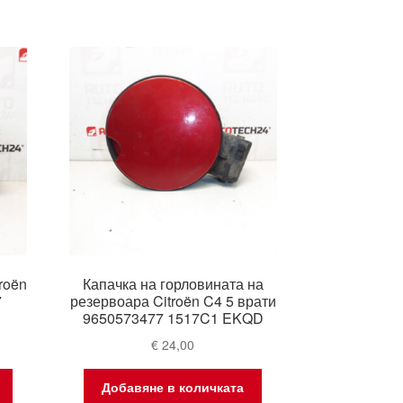
roën
Капачка на горловината на
7
резервоара Citroën C4 5 врати
9650573477 1517C1 EKQD
€
24,00
Добавяне в количката