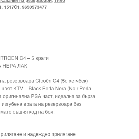
,
Капачки на резервоари
,
Тяло
1
,
1517C1
,
9650573477
CITROEN C4 – 5 врати
А НЕРА ЛАК
на резервоара Citroën C4 (5d хетчбек)
цвят KTV – Black Perla Nera (Noir Perla
а оригинална PSA част, идеална за бърза
 изгубена врата на резервоара без
имате същия код на боя.
 прилягане и надеждно прилягане