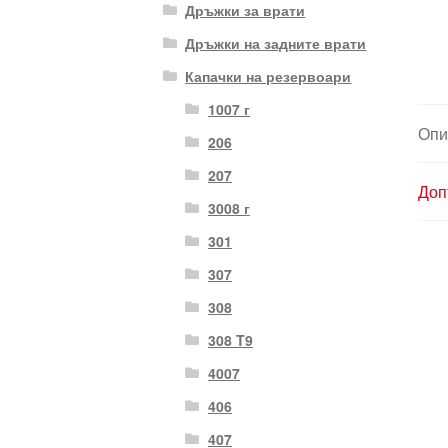
Дръжки за врати
Дръжки на задните врати
Капачки на резервоари
1007 г
Опи
206
207
Доп
3008 г
301
307
308
308 T9
4007
406
407