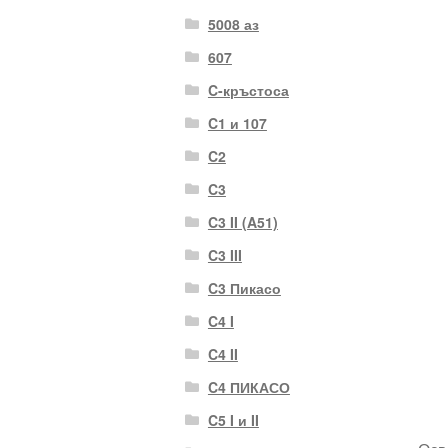
5008 аз
607
C-кръстоса
C1 и 107
C2
C3
C3 II (A51)
C3 III
C3 Пикасо
C4 I
C4 II
C4 ПИКАСО
C5 I и II