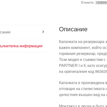
Етикети:
150800
Описание
сание
Капачката на резервоара за 
ълнителна информация
важен компонент, който о
горивния резервоар, пред
Този модел е съвместим 
PARTNER I и II, като осиг
на оригиналния код 96363
Капачката е произведена в 
отговаря на стилистиката 
цялостния външен вид на 
Монтажът е лесен и бърз: 