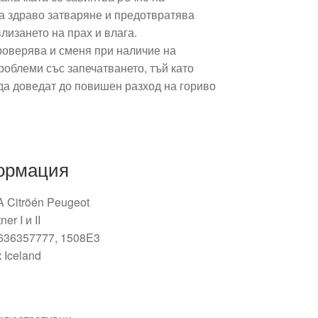
ва здраво затваряне и предотвратява
влизането на прах и влага.
роверява и сменя при наличие на
облеми със запечатването, тъй като
да доведат до повишен разход на гориво
ормация
Citröén Peugeot
er I и II
636357777, 1508E3
 Iceland