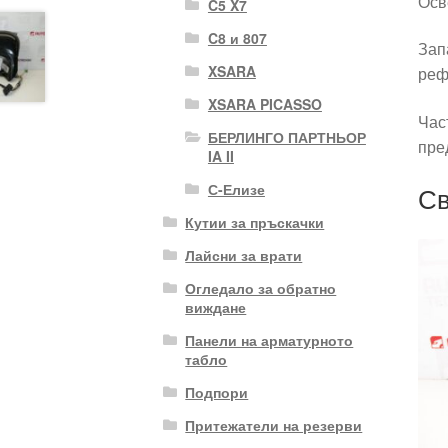
Осв
C5 X7
C8 и 807
Зап
XSARA
реф
XSARA PICASSO
Час
БЕРЛИНГО ПАРТНЬОР
пре
IA II
Св
С-Елизе
Кутии за пръскачки
Лайсни за врати
Огледало за обратно
виждане
Панели на арматурното
табло
Подпори
Притежатели на резерви