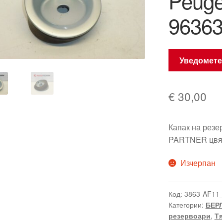
Peuge
9636
Уведомете
€
30,00
Капак на ре
PARTNER цвя
Изчерпан
Код:
3863-AF11
Категории:
БЕРЛ
резервоари
,
Т