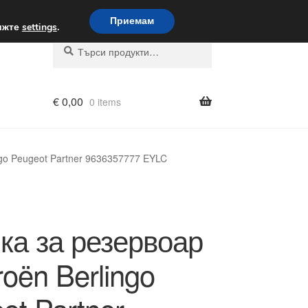
вка по целия свят
Приемам
вижте
settings
.
Търсене
Търсене
за:
€
0,00
0 items
ingo Peugeot Partner 9636357777 EYLC
ка за резервоар
roën Berlingo