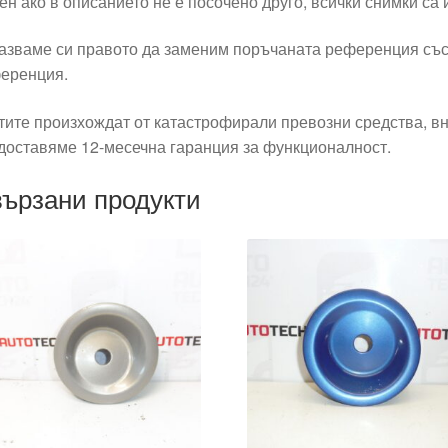
ен ако в описанието не е посочено друго, всички снимки са
азваме си правото да заменим поръчаната референция със
еренция.
тите произхождат от катастрофирали превозни средства, вн
доставяме 12-месечна гаранция за функционалност.
ързани продукти