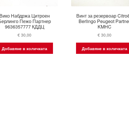
Вико Набдржа Цитроен
Винт за резервоар Citro
Берлинго Пежо Партнер
Berlingo Peugeot Partne
9636357777 КДДЦ
KMHC
€
30,00
€
30,00
Добавяне в количката
Добавяне в количката