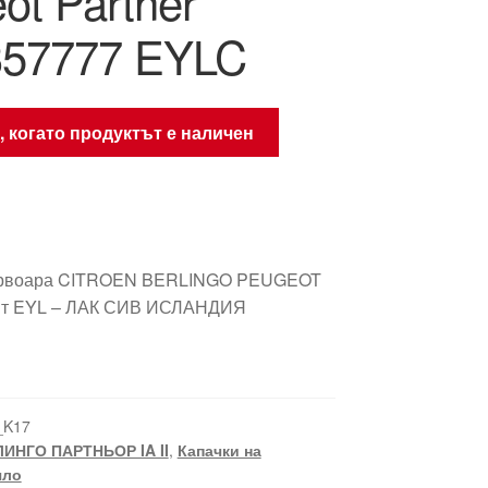
ot Partner
357777 EYLC
, когато продуктът е наличен
зервоара CITROEN BERLINGO PEUGEOT
т EYL – ЛАК СИВ ИСЛАНДИЯ
_K17
ИНГО ПАРТНЬОР IA II
,
Капачки на
яло