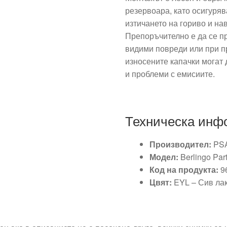
резервоара, като осигуря
изтичането на гориво и на
Препоръчително е да се п
видими повреди или при пр
износените капачки могат 
и проблеми с емисиите.
Техническа инф
Производител:
PSA 
Модел:
Berlingo Partn
Код на продукта:
9
Цвят:
EYL – Сив лак