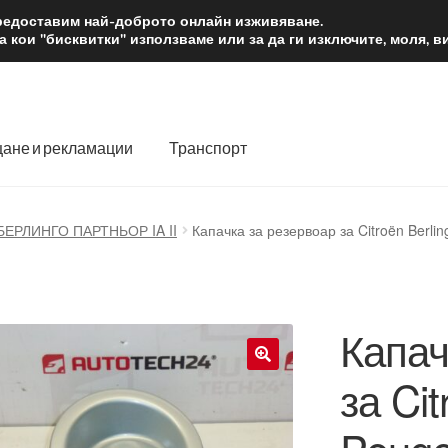
2 лв.
Доста
предоставим най-доброто онлайн изживяване.
 кои "бисквитки" използваме или за да ги изключите, моля, 
ане и рекламации
Транспорт
 нас
Количка
Контакт
Моята сметка
Плащанията
БЕРЛИНГО ПАРТНЬОР IA II
Капачка за резервоар за Citroën Berl
словия
Процедура за рекламации
Разгледайте
Транспорт
Капач
за Cit
🔍