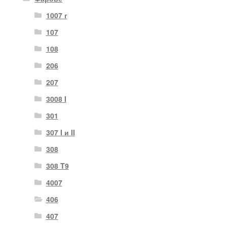
1007 г
107
108
206
207
3008 I
301
307 I и II
308
308 T9
4007
406
407