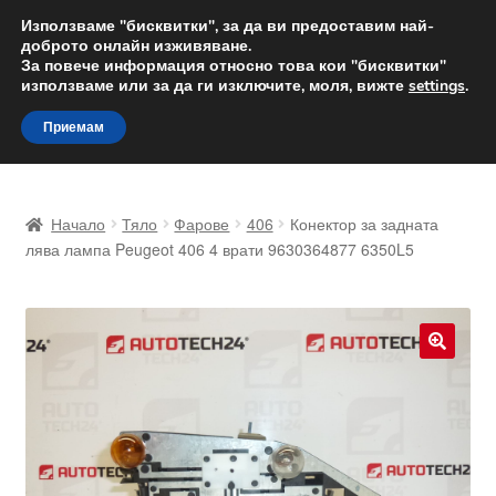
ДОСТАВКА от 12 лв.
Използваме "бисквитки", за да ви предоставим най-
доброто онлайн изживяване.
Доставка по целия свят
За повече информация относно това кои "бисквитки"
използваме или за да ги изключите, моля, вижте
settings
.
Skip
Skip
Menu
Приемам
to
to
navigation
content
Начало
Начало
Тяло
Фарове
406
Конектор за задната
Доставка по целия свят
лява лампа Peugeot 406 4 врати 9630364877 6350L5
Жалби
За нас
🔍
Количка
Контакт