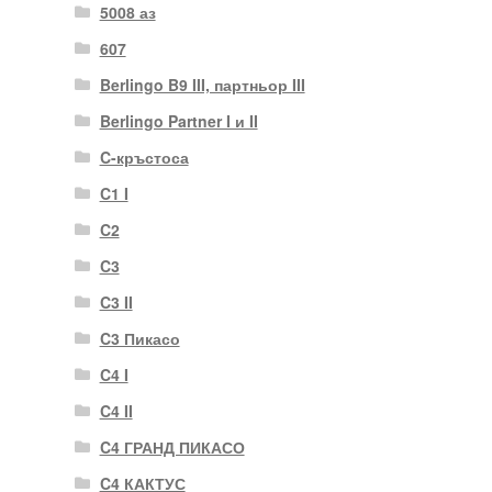
5008 аз
607
Berlingo B9 III, партньор III
Berlingo Partner I и II
C-кръстоса
C1 I
C2
C3
C3 II
C3 Пикасо
C4 I
C4 II
C4 ГРАНД ПИКАСО
C4 КАКТУС