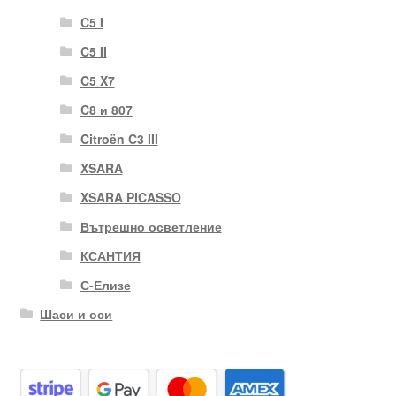
C5 I
C5 II
C5 X7
C8 и 807
Citroën C3 III
XSARA
XSARA PICASSO
Вътрешно осветление
КСАНТИЯ
С-Елизе
Шаси и оси