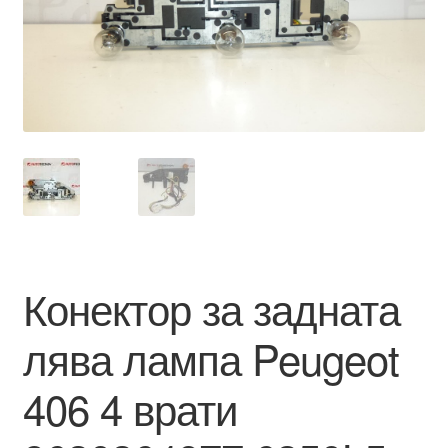
Моята сметка
Плащанията
Политика за поверителност
Правила и условия
Процедура за рекламации
Конектор за задната
Разгледайте
лява лампа Peugeot
Транспорт
406 4 врати