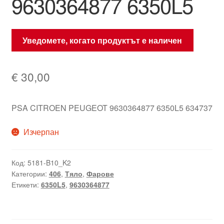
9630364877 6350L5
Уведомете, когато продуктът е наличен
€
30,00
PSA CITROEN PEUGEOT 9630364877 6350L5 634737
Изчерпан
Код:
5181-B10_K2
Категории:
406
,
Тяло
,
Фарове
Етикети:
6350L5
,
9630364877