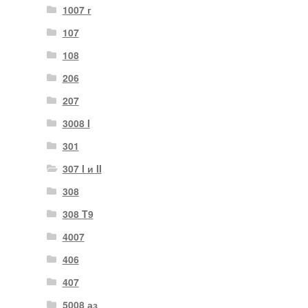
1007 г
107
108
206
207
3008 I
301
307 I и II
308
308 T9
4007
406
407
5008 аз