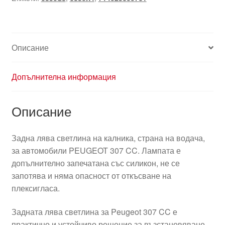
Описание
Допълнителна информация
Описание
Задна лява светлина на калника, страна на водача,
за автомобили PEUGEOT 307 CC. Лампата е
допълнително запечатана със силикон, не се
запотява и няма опасност от откъсване на
плексигласа.
Задната лява светлина за Peugeot 307 CC е
практично и устойчиво решение за възстановяване