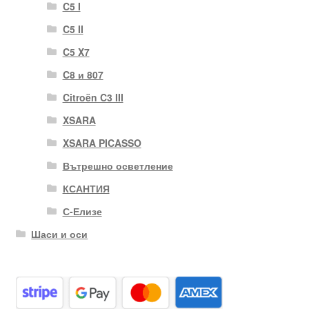
C5 I
C5 II
C5 X7
C8 и 807
Citroën C3 III
XSARA
XSARA PICASSO
Вътрешно осветление
КСАНТИЯ
С-Елизе
Шаси и оси