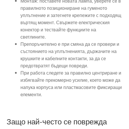
Монтаж: поставете новата лампа, уверете се в
правилното позициониране на гуменото
уплътнение и затегнете крепежите с подходящ
въртящ момент. Свържете електрическия
конектор и тествайте функциите на
светлините.
Препоръчително е при смяна да се провери и
състоянието на уплътненията, държачите на
крушките и кабелните контакти, за да се
предотвратят бъдещи повреди.
При работа следете за правилно центриране и
избягвайте прекомерно усилие, което може да
напука корпуса или пластмасовите фиксиращи
елементи.
Защо най-често се поврежда