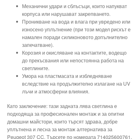
Механични удари и сблъсъци, които напукват
корпуса или нарушават закрепването.
Проникване на вода и влага при увредено или
износено уплътнение (при този модел рискът е
намален поради силиконовото допълнително
запечатване).
Корозия и окисляване на контактите, водещо
до прекъсвания или непостоянна работа на
светлините.
Умора на пластмасата и избледняване
вследствие на продължително излагане на UV
лъчи и атмосферни влияния.
Като заключение: тази задната лява светлина е
подходяща за професионален монтаж и за опитни
домашни майстори, които търсят здрава, добре
уплътнена и лесна за монтаж алтернатива за
Peugeot 307 CC. Търсете по номерата 714025600761,