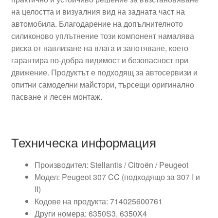
на целостта и визуалния вид на задната част на
автомобила. Благодарение на допълнителното
силиконово уплътнение този компонент намалява
риска от навлизане на влага и запотяване, което
гарантира по-добра видимост и безопасност при
движение. Продуктът е подходящ за автосервизи и
опитни самоделни майстори, търсещи оригинално
пасване и лесен монтаж.
Техническа информация
Производител: Stellantis / Citroën / Peugeot
Модел: Peugeot 307 CC (подходящо за 307 I и
II)
Кодове на продукта: 714025600761
Други номера: 6350S3, 6350X4