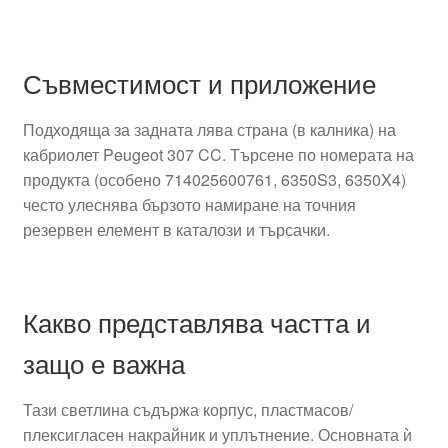
Съвместимост и приложение
Подходяща за задната лява страна (в калника) на
кабриолет Peugeot 307 CC. Търсене по номерата на
продукта (особено 714025600761, 6350S3, 6350X4)
често улеснява бързото намиране на точния
резервен елемент в каталози и търсачки.
Какво представлява частта и
защо е важна
Тази светлина съдържа корпус, пластмасов/
плексигласен накрайник и уплътнение. Основната ѝ