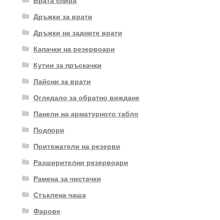
Врата спира
Дръжки за врати
Дръжки на задните врати
Капачки на резервоари
Кутии за пръскачки
Лайсни за врати
Огледало за обратно виждане
Панели на арматурното табло
Подпори
Притежатели на резерви
Разширителни резервоари
Рамена за чистачки
Стъклена чаша
Фарове