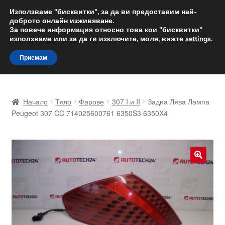
ДОСТАВКА от 12 лв.
Използваме "бисквитки", за да ви предоставим най-
доброто онлайн изживяване.
Доставка по целия свят
За повече информация относно това кои "бисквитки"
използваме или за да ги изключите, моля, вижте
settings
.
Skip
Skip
Menu
Приемам
to
to
navigation
content
Начало
Начало
Тяло
Фарове
307 I и II
Задна Лява Лампа
Доставка по целия свят
Peugeot 307 CC 714025600761 6350S3 6350X4
Жалби
За нас
🔍
Количка
Контакт