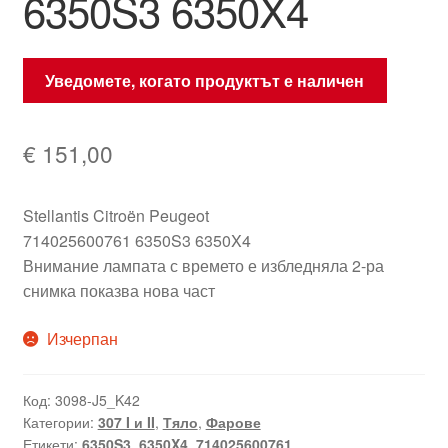
6350S3 6350X4
Уведомете, когато продуктът е наличен
€
151,00
Stellantis Citroën Peugeot
714025600761 6350S3 6350X4
Внимание лампата с времето е избледняла 2-ра
снимка показва нова част
Изчерпан
Код:
3098-J5_K42
Категории:
307 I и II
,
Тяло
,
Фарове
Етикети:
6350S3
,
6350X4
,
714025600761