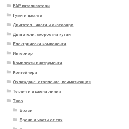
FAP катализатори
Гуми и джанти
Двигател - части и аксесоари
Двигатели, скоростни кутии
Електрически компоненти
Интериор
Комплекти инструменти
Контейнери
Охлаждане, отопление, климатизация
Теглич и въжени линии
Тяло
Брави
Брони и части от тях