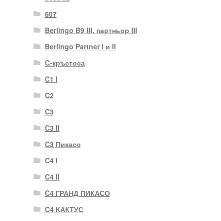
607
Berlingo B9 III, партньор III
Berlingo Partner I и II
C-кръстоса
C1 I
C2
C3
C3 II
C3 Пикасо
C4 I
C4 II
C4 ГРАНД ПИКАСО
C4 КАКТУС