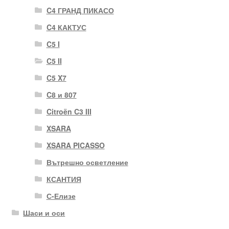
C4 ГРАНД ПИКАСО
C4 КАКТУС
C5 I
C5 II
C5 X7
C8 и 807
Citroën C3 III
XSARA
XSARA PICASSO
Вътрешно осветление
КСАНТИЯ
С-Елизе
Шаси и оси