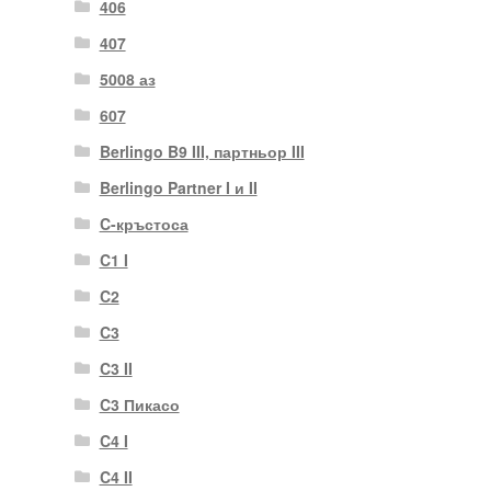
406
407
5008 аз
607
Berlingo B9 III, партньор III
Berlingo Partner I и II
C-кръстоса
C1 I
C2
C3
C3 II
C3 Пикасо
C4 I
C4 II