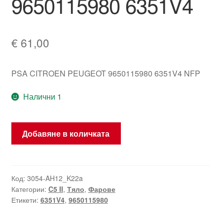
9650115980 6351V4
€
61,00
PSA CITROEN PEUGEOT 9650115980 6351V4 NFP
Налични 1
количество
Добавяне в количката
за
Дясна
задна
вътрешна
Код:
3054-AH12_K22a
Категории:
C5 II
,
Тяло
,
Фарове
лампа
Етикети:
6351V4
,
9650115980
Citroën
C5