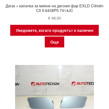
Дюза + капачка за миене на десния фар EXLD Citroën
C5 II 6438P5 7414JC
€
48,00
Уведомете, когато продуктът е наличен
Още