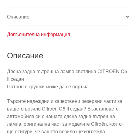
II
седан
Описание
9650115980
6351V4
Допълнителна информация
Описание
Дясна задна вътрешна лампа светлина CITROEN C5
II седан
Патрон с крушки може да се поръча
Търсите надеждни и качествени резервни части за
вашето возило Citroën C5 II седан? Възстановете
автомобила си с нашата дясна задна вътрешна
лампа, оригинална част за моделите Citroën, която
ще осигури, че вашето возило ще изглежда