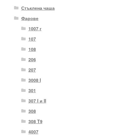
Стъклена чаша
Фарове
1007 г
107
108
206
207
3008 I
301
307 I и II
308
308 T9
4007