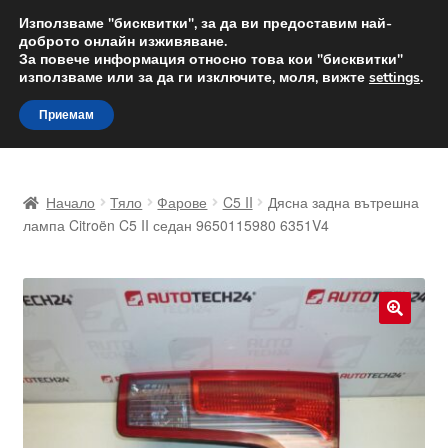
ДОСТАВКА от 12 лв.
Използваме "бисквитки", за да ви предоставим най-
доброто онлайн изживяване.
Доставка по целия свят
За повече информация относно това кои "бисквитки"
използваме или за да ги изключите, моля, вижте
settings
.
Skip
Skip
Menu
Приемам
to
to
navigation
content
Начало
Начало
Тяло
Фарове
C5 II
Дясна задна вътрешна
Доставка по целия свят
лампа Citroën C5 II седан 9650115980 6351V4
Жалби
За нас
🔍
Количка
Контакт