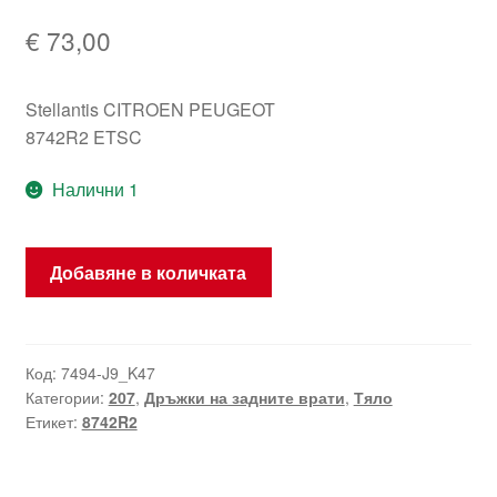
€
73,00
Stellantis CITROEN PEUGEOT
8742R2 ETSC
Налични 1
количество
Добавяне в количката
за
Дръжка
ETSC
Peugeot
Код:
7494-J9_K47
Категории:
207
,
Дръжки на задните врати
,
Тяло
207
Етикет:
8742R2
SW
8742R2