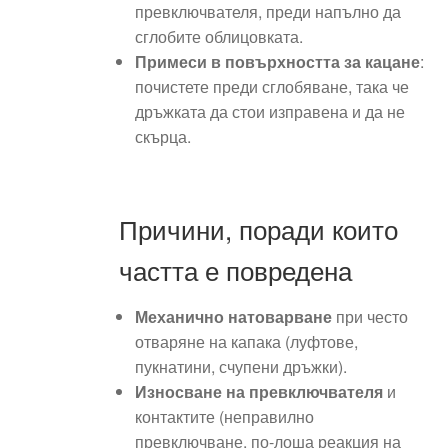
превключвателя, преди напълно да
сглобите облицовката.
Примеси в повърхността за кацане
:
почистете преди сглобяване, така че
дръжката да стои изправена и да не
скърца.
Причини, поради които
частта е повредена
Механично натоварване
при често
отваряне на капака (луфтове,
пукнатини, счупени дръжки).
Износване на превключвателя
и
контактите (неправилно
превключване, по-лоша реакция на