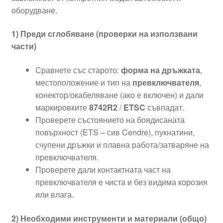
оборудване.
1) Преди сглобяване (проверки на използвани
части)
Сравнете със старото:
форма на дръжката
,
местоположение и тип на
превключвателя
,
конектор/окабеляване (ако е включен) и дали
маркировките
8742R2
/
ETSC
съвпадат.
Проверете състоянието на боядисаната
повърхност (ETS – сив Cendre), пукнатини,
счупени дръжки и плавна работа/затваряне на
превключвателя.
Проверете дали контактната част на
превключвателя е чиста и без видима корозия
или влага.
2) Необходими инструменти и материали (общо)