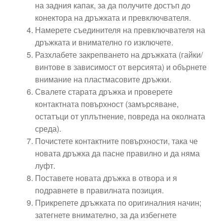
на задния капак, за да получите достъп до
конектора на дръжката и превключвателя.
Намерете съединителя на превключвателя на
дръжката и внимателно го изключете.
Разхлабете закрепването на дръжката (гайки/
винтове в зависимост от версията) и обърнете
внимание на пластмасовите дръжки.
Свалете старата дръжка и проверете
контактната повърхност (замърсяване,
остатъци от уплътнение, повреда на околната
среда).
Почистете контактните повърхности, така че
новата дръжка да пасне правилно и да няма
луфт.
Поставете новата дръжка в отвора и я
подравнете в правилната позиция.
Прикрепете дръжката по оригиналния начин;
затегнете внимателно, за да избегнете