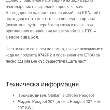
удобно управление на отваряне на задна врата
благодарение на вградения превключ
в
ач.
Благодарение на оригиналния дизайн на PSA, той е
подходящ като заместител на повредена дръжка
(пукнатини, луфт, неработещ ключ) и ще запази
оригиналния външен вид на автомобила в
ETS –
Cendre сива боя
.
Частта често се търси по номер, така че включваме и
кода на продукта
8742R2
и обозначението
ETSC
за
лесно сдвояване със съществуващата част.
Техническа информация
Производител
: Stellantis Citroën Peugeot
Модел
: Peugeot 207 (етикет: Peugeot 207; име:
207 SW)