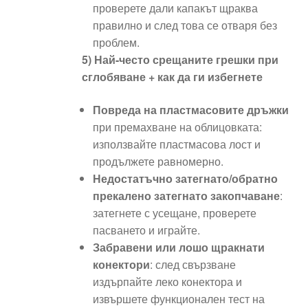
проверете дали капакът щраква
правилно и след това се отваря без
проблем.
5) Най-често срещаните грешки при
сглобяване + как да ги избегнете
Повреда на пластмасовите дръжки
при премахване на облицовката:
използвайте пластмасова лост и
продължете равномерно.
Недостатъчно затегнато/обратно
прекалено затегнато закопчаване
:
затегнете с усещане, проверете
пасването и играйте.
Забравени или лошо щракнати
конектори
: след свързване
издърпайте леко конектора и
извършете функционален тест на