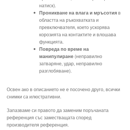
натиск).
Проникване на влага и мръсотия
в
областта на ръкохватката и
превключвателя, което ускорява
корозията на контактите и влошава
функцията.
Повреда по време на
манипулиране
(неправилно
затваряне, удар, неправилно
разглобяване).
Освен ако в описанието не е посочено друго, всички
снимки са илюстративни.
Запазваме си правото да заменим поръчаната
референция със заместващата според
производителя референция.