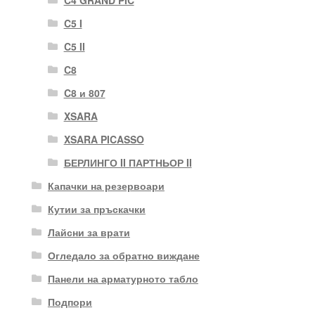
C4 GRAND PIC
C5 I
C5 II
C8
C8 и 807
XSARA
XSARA PICASSO
БЕРЛИНГО II ПАРТНЬОР II
Капачки на резервоари
Кутии за пръскачки
Лайсни за врати
Огледало за обратно виждане
Панели на арматурното табло
Подпори