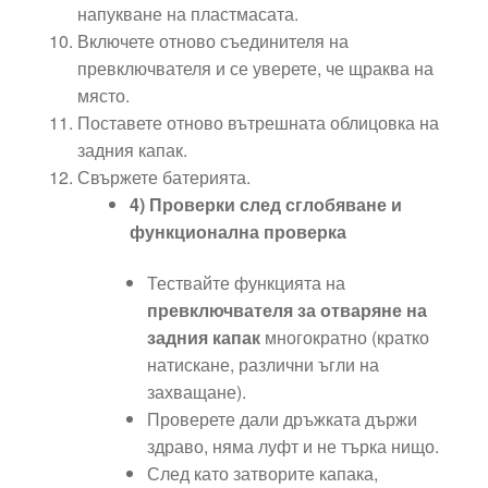
напукване на пластмасата.
Включете отново съединителя на
превключвателя и се уверете, че щраква на
място.
Поставете отново вътрешната облицовка на
задния капак.
Свържете батерията.
4) Проверки след сглобяване и
функционална проверка
Тествайте функцията на
превключвателя за отваряне на
задния капак
многократно (кратко
натискане, различни ъгли на
захващане).
Проверете дали дръжката държи
здраво, няма луфт и не търка нищо.
След като затворите капака,