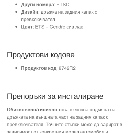
Други номера
: ETSC
Дизайн
: дръжка на задния капак с
превключвател
Цвят
: ETS – Cendre сив лак
Продуктови кодове
Продуктов код
: 8742R2
Препоръки за инсталиране
Обикновено/типично
това включва подмяна на
дръжката на външната част на задния капак с
превключвателя. Точните стъпки може да варират в
зависимост от конкретния модел автомобил и