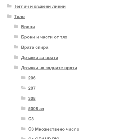
Теглич и въжени линии
Тяло
Брави
Брони и части от тях
Врата спира
Дръжки за врати
Дръжки на задните врати
206
207
308
5008 аз
C3
C3 Множествено число