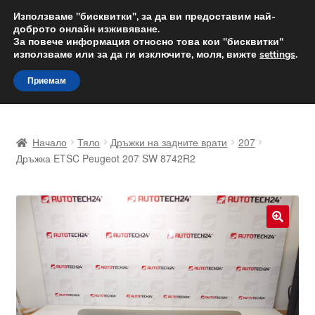
ДОСТАВКА от 12 лв.
Използваме "бисквитки", за да ви предоставим най-
доброто онлайн изживяване.
Доставка по целия свят
За повече информация относно това кои "бисквитки"
използваме или за да ги изключите, моля, вижте
settings
.
Skip
Skip
Menu
Приемам
to
to
navigation
content
Начало
Начало
Тяло
Дръжки на задните врати
207
Доставка по целия свят
Дръжка ETSC Peugeot 207 SW 8742R2
Жалби
За нас
🔍
Количка
Контакт