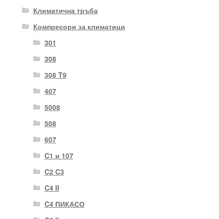
Климатична тръба
Компресори за климатици
301
308
308 T9
407
5008
508
607
C1 и 107
C2 C3
C4 II
C4 ПИКАСО