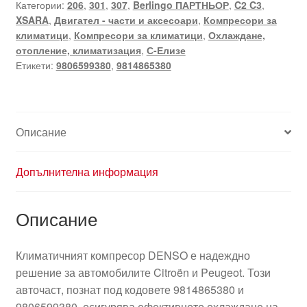
Категории:
206
,
301
,
307
,
Berlingo ПАРТНЬОР
,
C2 C3
,
VTI
XSARA
,
Двигател - части и аксесоари
,
Компресори за
Citroën
климатици
,
Компресори за климатици
,
Охлаждане,
Peugeot
отопление, климатизация
,
С-Елизе
9814865380
Етикети:
9806599380
,
9814865380
9806599380
Описание
Допълнителна информация
Описание
Климатичният компресор DENSO е надеждно
решение за автомобилите Citroën и Peugeot. Този
авточаст, познат под кодовете 9814865380 и
9806599380, осигурява ефективното охлаждане на