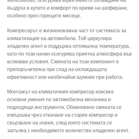
въздуха в купето и комфорт по време на шофиране,
особено през горещите месеци.
Компресорът е жизненоважна част от системата за
климатизация на автомобила. Той циркулира
хладилен агент и поддържа оптимална температура,
като по този начин осигурява приятна атмосфера във
всякакви условия. Смяната на този компонент е
препоръчителна при спад на охлаждащата
ефективност или необичайни шумове при работа.
Монтажът на климатичния компресор изисква
основни умения по автомобилна механика и
подходящи инструменти. Обикновено смяната се
извършва чрез откачане на стария компресор и
свързване на новия, след което системата се
запълва с необходимото количество хладилен агент.