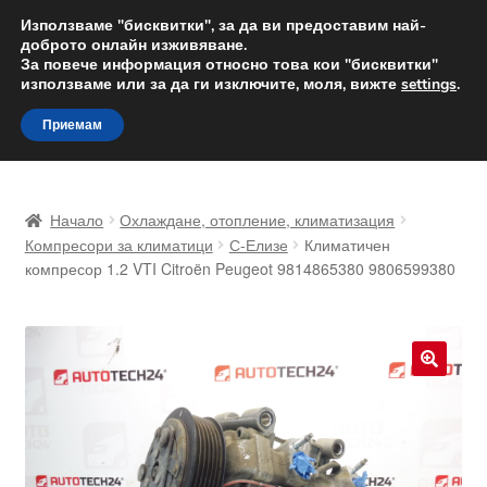
ДОСТАВКА от 12 лв.
Използваме "бисквитки", за да ви предоставим най-
доброто онлайн изживяване.
Доставка по целия свят
За повече информация относно това кои "бисквитки"
използваме или за да ги изключите, моля, вижте
settings
.
Skip
Skip
Menu
Приемам
to
to
navigation
content
Начало
Начало
Охлаждане, отопление, климатизация
Доставка по целия свят
Компресори за климатици
С-Елизе
Климатичен
компресор 1.2 VTI Citroën Peugeot 9814865380 9806599380
Жалби
За нас
🔍
Количка
Контакт