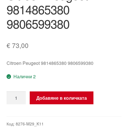
9814865380
9806599380
€
73,00
Citroen Peugeot 9814865380 9806599380
Налични 2
количество
Добавяне в количката
за
Климатичен
компресор
1.2
Код:
8276-M29_K11