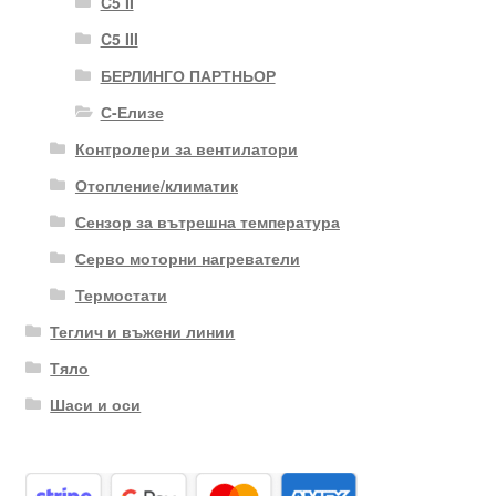
C5 II
C5 III
БЕРЛИНГО ПАРТНЬОР
С-Елизе
Контролери за вентилатори
Отопление/климатик
Сензор за вътрешна температура
Серво моторни нагреватели
Термостати
Теглич и въжени линии
Тяло
Шаси и оси