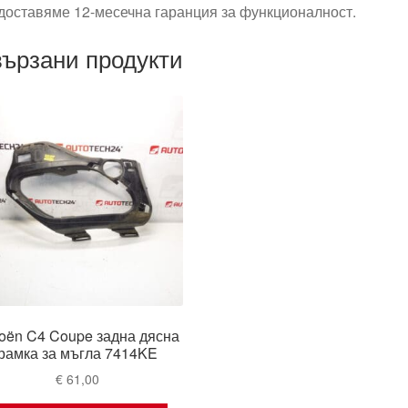
доставяме 12-месечна гаранция за функционалност.
ързани продукти
roën C4 Coupe задна дясна
рамка за мъгла 7414KE
€
61,00