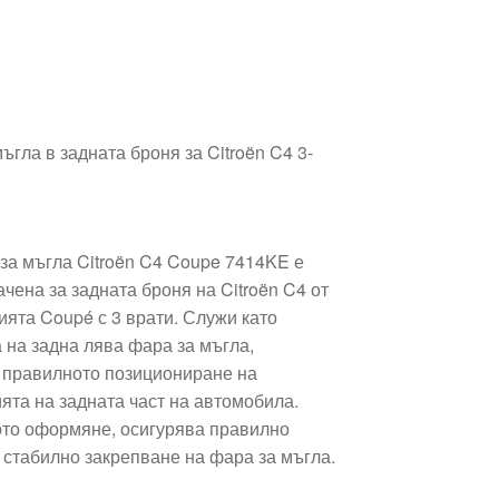
ъгла в задната броня за Citroën C4 3-
за мъгла Citroën C4 Coupe 7414KE е
чена за задната броня на Citroën C4 от
ията Coupé с 3 врати. Служи като
 на задна лява фара за мъгла,
 правилното позициониране на
ята на задната част на автомобила.
ото оформяне, осигурява правилно
 стабилно закрепване на фара за мъгла.