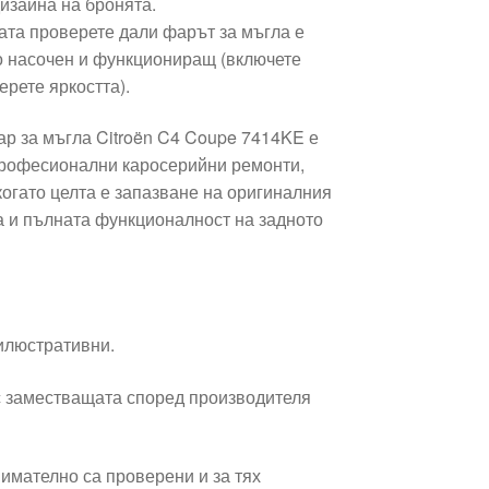
изайна на бронята.
ата проверете дали фарът за мъгла е
о насочен и функциониращ (включете
ерете яркостта).
ар за мъгла Citroën C4 Coupe 7414KE е
професионални каросерийни ремонти,
когато целта е запазване на оригиналния
 и пълната функционалност на задното
 илюстративни.
 заместващата според производителя
имателно са проверени и за тях