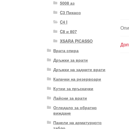
5008 аз
C3 Пикасо
C4 I
Опи
C8 и 807
XSARA PICASSO
Доп
Врата спира
Дръжки за врати
Дръжки на задните врати
Капачки на резервоари
Кутии за пръскачки
Лайсни за врати
Огледало за обратно
виждане
Панели на арматурното
табло