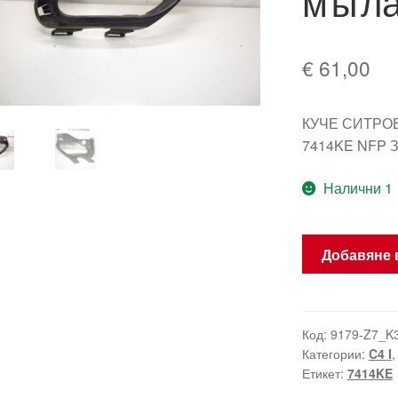
мъгл
€
61,00
КУЧЕ СИТРО
7414KE NFP З
Налични 1
количество
Добавяне 
за
Citroën
C4
Coupe
Код:
9179-Z7_K
Категории:
C4 I
задна
Етикет:
7414KE
лява