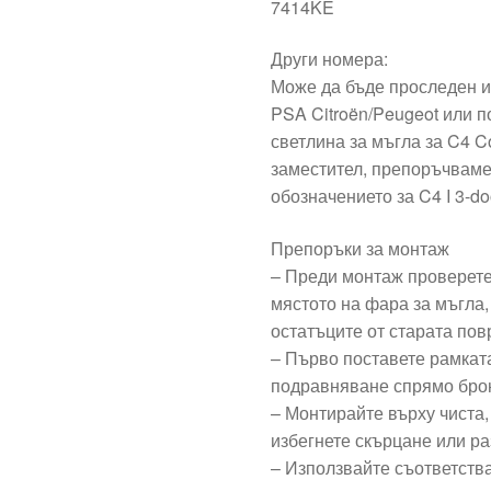
7414KE
Други номера:
Може да бъде проследен и
PSA Citroën/Peugeot или п
светлина за мъгла за C4 C
заместител, препоръчваме
обозначението за C4 I 3-do
Препоръки за монтаж
– Преди монтаж проверете
мястото на фара за мъгла,
остатъците от старата по
– Първо поставете рамкат
подравняване спрямо брон
– Монтирайте върху чиста,
избегнете скърцане или ра
– Използвайте съответств