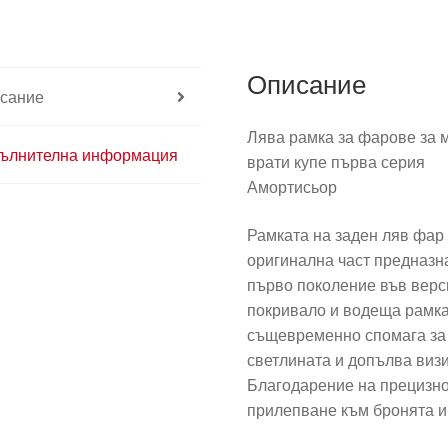
рамка
за
мъгла
Описание
7414KE
сание
Лява рамка за фарове за м
ълнителна информация
врати купе първа серия
Амортисьор
Рамката на заден ляв фар 
оригинална част предназна
първо поколение във верс
покривало и водеща рамка
същевременно спомага за
светлината и допълва визи
Благодарение на прецизн
прилепване към бронята и