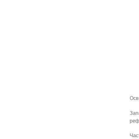
Осв
Зап
реф
Час