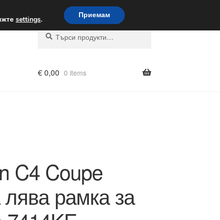
вка по целия свят
Приемам
вижте
settings
.
Търсене
Търсене
за:
€
0,00
0 items
ën C4 Coupe
 лява рамка за