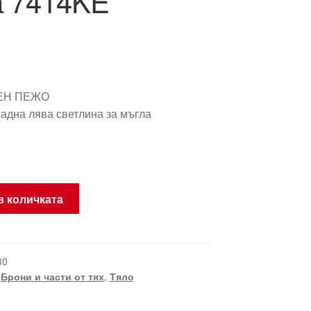
а 7414KE
ЕН ПЕЖО
адна лява светлина за мъгла
в количката
30
,
Брони и части от тях
,
Тяло