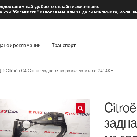
2 лв.
Доста
предоставим най-доброто онлайн изживяване.
 кои "бисквитки" използваме или за да ги изключите, моля, 
ане и рекламации
Транспорт
 нас
Количка
Контакт
Моята сметка
Плащанията
I
Citroën C4 Coupe задна лява рамка за мъгла 7414KE
словия
Процедура за рекламации
Разгледайте
Транспорт
Citro
задна
🔍