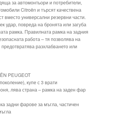
дяща за автомонтьори и потребители,
омобили Citroën и търсят качествена
ст вместо универсални резервни части.
ек удар, повреда на бронята или загуба
ната рамка. Правилната рамка на задния
езопасната работа – тя позволява на
и предотвратява разхлабването или
ROËN PEUGEOT
 поколение), купе с 3 врати
оня, лява страна – рамка на заден фар
ка задни фарове за мъгла, частичен
мъгла