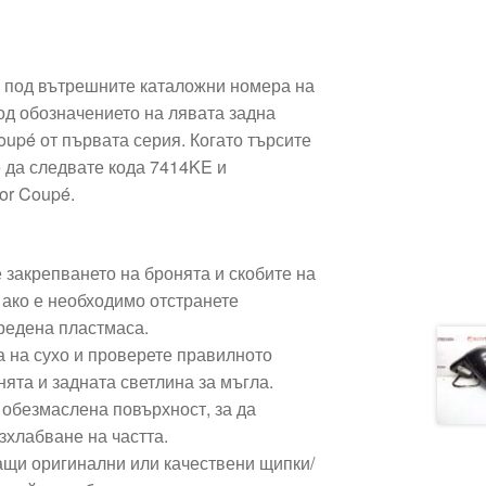
 под вътрешните каталожни номера на
од обозначението на лявата задна
oupé от първата серия. Когато търсите
 да следвате кода 7414KE и
or Coupé.
 закрепването на бронята и скобите на
 ако е необходимо отстранете
вредена пластмаса.
а на сухо и проверете правилното
ята и задната светлина за мъгла.
 обезмаслена повърхност, за да
зхлабване на частта.
ащи оригинални или качествени щипки/