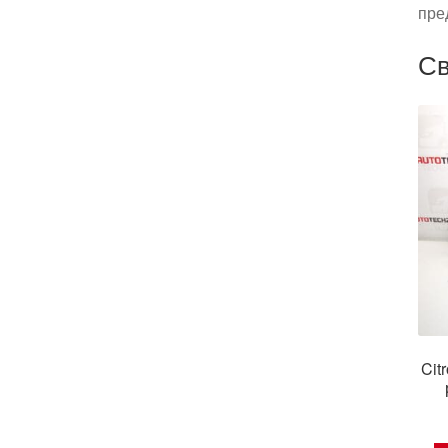
пре
Св
Cit