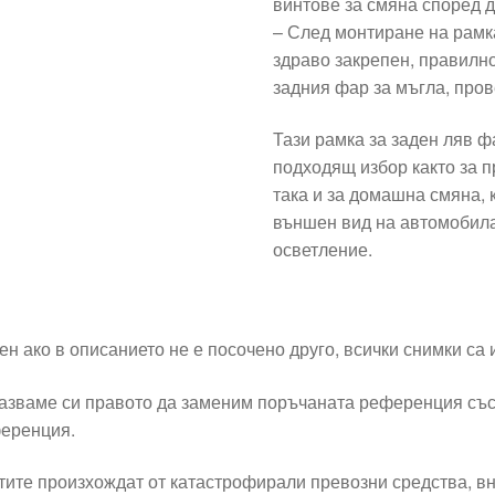
винтове за смяна според д
– След монтиране на рамк
здраво закрепен, правилн
задния фар за мъгла, пров
Тази рамка за заден ляв ф
подходящ избор както за 
така и за домашна смяна, 
външен вид на автомобила
осветление.
ен ако в описанието не е посочено друго, всички снимки са
азваме си правото да заменим поръчаната референция със
еренция.
тите произхождат от катастрофирали превозни средства, вн