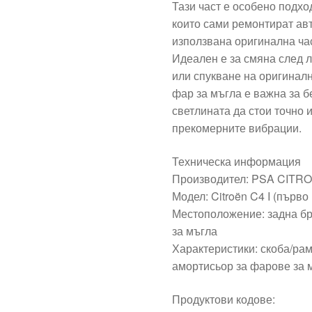
Тази част е особено подхо
които сами ремонтират авт
използвана оригинална ча
Идеален е за смяна след л
или спукване на оригинал
фар за мъгла е важна за б
светлината да стои точно 
прекомерните вибрации.
Техническа информация
Производител: PSA CIT
Модел: Citroën C4 I (първо
Местоположение: задна бр
за мъгла
Характеристики: скоба/рам
амортисьор за фарове за 
Продуктови кодове: