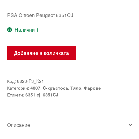
PSA Citroen Peugeot 6351CJ
Налични 1
количество
Добавяне в количката
за
Citroën
C-
Crosser
Код:
8823-F3_K21
Категории:
4007
,
C-кръстоса
,
Тяло
,
Фарове
Peugeot
Етикети:
6351.cj
,
6351CJ
4007
6351CJ
Описание