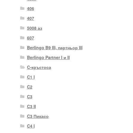
406
407
5008 аз
607
Berlingo B9 III, партньор III
Berlingo Partner I и II
C-кръстоса
C1 I
C2
C3
C3 II
C3 Пикасо
C4 I