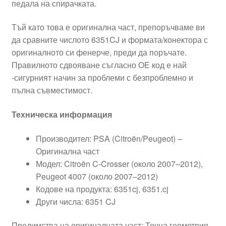
педала на спирачката.
Тъй като това е оригинална част, препоръчваме ви
да сравните числото 6351CJ и формата/конектора с
оригиналното си фенерче, преди да поръчате.
Правилното сдвояване съгласно OE код е най
-сигурният начин за проблеми с безпроблемно и
пълна съвместимост.
Техническа информация
Производител: PSA (Citroën/Peugeot) –
Оригинална част
Модел: Citroën C-Crosser (около 2007–2012),
Peugeot 4007 (около 2007–2012)
Кодове на продукта: 6351cj, 6351.cj
Други числа: 6351 CJ
Предимства на оригиналната част: Точна геометрия