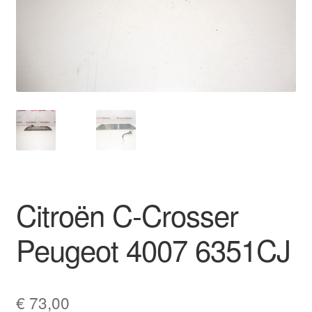
Моята сметка
Плащанията
Политика за поверителност
Правила и условия
Процедура за рекламации
Citroën C-Crosser
Разгледайте
Peugeot 4007 6351CJ
Транспорт
€
73,00