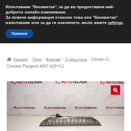
ДОСТАВКА от 12 лв.
Използваме "бисквитки", за да ви предоставим най-
доброто онлайн изживяване.
Доставка по целия свят
За повече информация относно това кои "бисквитки"
използваме или за да ги изключите, моля, вижте
settings
.
Skip
Skip
Menu
Приемам
to
to
navigation
content
Начало
Начало
Тяло
Фарове
C-кръстоса
Citroën C-
Доставка по целия свят
Crosser Peugeot 4007 6351CJ
Жалби
За нас
🔍
Количка
Контакт