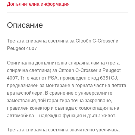
Допълнителна информация
Описание
Третата спирачна светлина за Citroën C-Crosser и
Peugeot 4007
Оригинална допълнителна спирачна лампа (трета
спирачна светлина) за Citroën C-Crosser и Peugeot
4007. Тя е част от PSA, произведен с код 6351CJ,
предназначен за монтиране в горната част на петата
врата/спойлери. В сравнение с универсалните
замествания, той гарантира точна закрепване,
правилен конектор и съвпада с хомологацията на
автомобила – надеждна функция и дълъг живот.
Третата спирачна светлина значително увеличава