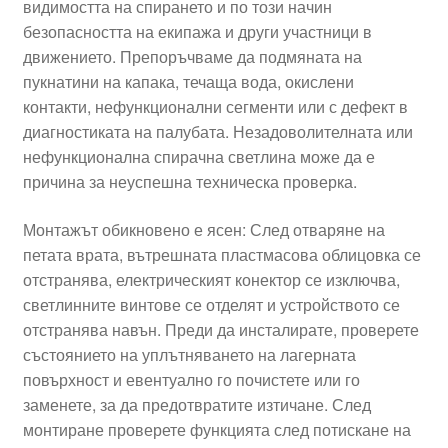
видимостта на спирането и по този начин
безопасността на екипажа и други участници в
движението. Препоръчваме да подмяната на
пукнатини на капака, течаща вода, окислени
контакти, нефункционални сегменти или с дефект в
диагностиката на палубата. Незадоволителната или
нефункционална спирачна светлина може да е
причина за неуспешна техническа проверка.
Монтажът обикновено е ясен: След отваряне на
петата врата, вътрешната пластмасова облицовка се
отстранява, електрическият конектор се изключва,
светлинните винтове се отделят и устройството се
отстранява навън. Преди да инсталирате, проверете
състоянието на уплътняването на лагерната
повърхност и евентуално го почистете или го
заменете, за да предотвратите изтичане. След
монтиране проверете функцията след потискане на