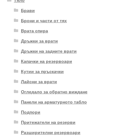
Тяло
Брави
Брони и части от тях
Врата спира
Дръжки за врати
Дръжки на задните врати
Капачки на резервоари
Кутии за пръскачки
Лайсни за врати
Огледало за обратно виждане
Панели на арматурното табло
Подпори
Притежатели на резерви
Разширителни резервоари