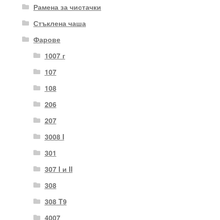
Рамена за чистачки
Стъклена чаша
Фарове
1007 г
107
108
206
207
3008 I
301
307 I и II
308
308 T9
4007