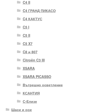
C4 II
C4 ГРАНД ПИКАСО
C4 КАКТУС
C5 I
C5 II
C5 X7
C8 и 807
Citroën C3 III
XSARA
XSARA PICASSO
Вътрешно осветление
КСАНТИЯ
С-Елизе
Шаси и оси