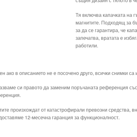
същия дизайн с тялото в ч
Тя включва капачката на г
магнитите. Подходящ за б
за да се гарантира, че ка
запечатва, вратата е избя
работили.
ен ако в описанието не е посочено друго, всички снимки са
азваме си правото да заменим поръчаната референция със
еренция.
тите произхождат от катастрофирали превозни средства, вн
доставяме 12-месечна гаранция за функционалност.