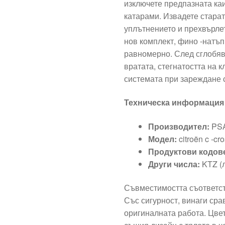
изключете предпазната ка
катарами. Извадете старат
уплътнението и прехвърле
нов комплект, фино -натъп
равномерно. След сглобяв
вратата, стегнатостта на 
системата при зареждане с
Техническа информация
Производител:
PSA
Модел:
citroën c -c
Продуктови кодов
Други числа:
KTZ (
Съвместимостта съответств
Със сигурност, винаги сра
оригиналната работа. Цве