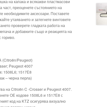
ишка на капака и всякакви пластмасови
а част, преоценете състоянието на
те необходимите аксесоари. Поставете
кайте утаяването и затегнете винтовете
ането проверете гладката работа на
клепача и добавките също и реакцията на
 гориво.
 (Citroën/Peugeot)
rosser; Peugeot 4007
е:
1508L6; 1517E8
лак – черна перла)
а на Citroën C -Crosser и Peugeot 4007.
внете OE кодове 1508L6 и 1517E8 с
тният код на KTZ осигурява визуално