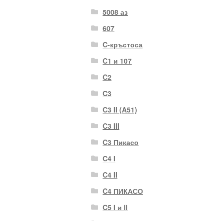
5008 аз
607
C-кръстоса
C1 и 107
C2
C3
C3 II (A51)
C3 III
C3 Пикасо
C4 I
C4 II
C4 ПИКАСО
C5 I и II