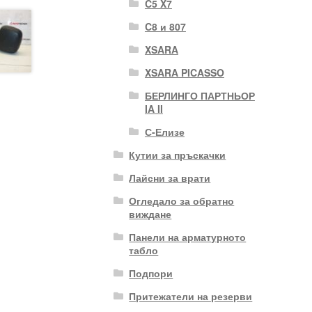
C5 X7
C8 и 807
XSARA
XSARA PICASSO
БЕРЛИНГО ПАРТНЬОР
IA II
С-Елизе
Кутии за пръскачки
Лайсни за врати
Огледало за обратно
виждане
Панели на арматурното
табло
Подпори
Притежатели на резерви