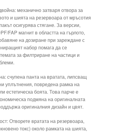
двойна: механично затваря отвора за
вото и шията на резервоара от мръсотия
пакът осигурява стягане. За версии,
PF/FAP магнит в областта на гърлото,
добавяне на дозиране при зареждане с
ниращият набор помага да се
стемата за филтриране на частици и
блеми.
на: счупена панта на вратата, липсващ
ени уплътнения, повредена рамка на
ли естетическа боята. Това парче е
кономическа подмяна на оригиналната
поддържа оригиналния дизайн и цвят.
ост: Отворете вратата на резервоара,
кновено токс) около рамката на шията,