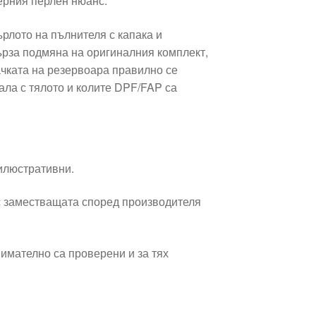
ерния перлен нюанс.
ърлото на пълнителя с капака и
ърза подмяна на оригиналния комплект,
пачката на резервоара правилно се
гала с тялото и колите DPF/FAP са
 илюстративни.
 заместващата според производителя
имателно са проверени и за тях