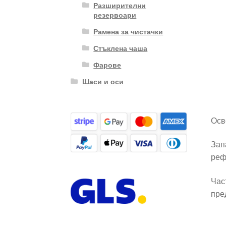
Разширителни
резервоари
Рамена за чистачки
Стъклена чаша
Фарове
Шаси и оси
Осв
Зап
реф
Час
пре