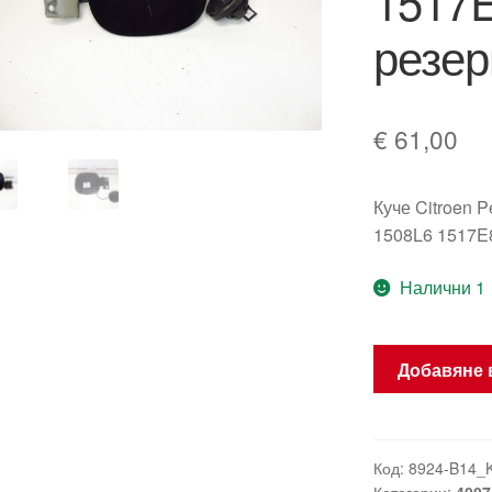
1517E
резер
€
61,00
Куче Citroen P
1508L6 1517E8
Налични 1
количество
Добавяне 
за
Citroën
C
Crosser
Код:
8924-B14_