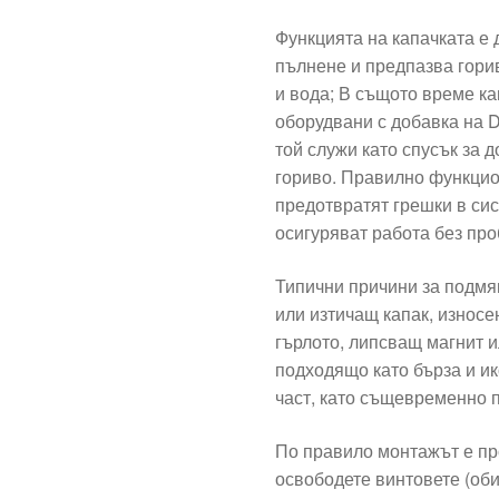
Функцията на капачката е 
пълнене и предпазва гори
и вода; В същото време ка
оборудвани с добавка на D
той служи като спусък за 
гориво. Правилно функцио
предотвратят грешки в си
осигуряват работа без про
Типични причини за подмя
или изтичащ капак, износ
гърлото, липсващ магнит и
подходящо като бърза и и
част, като същевременно 
По правило монтажът е пр
освободете винтовете (оби