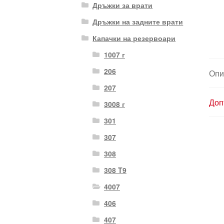
Дръжки за врати
Дръжки на задните врати
Капачки на резервоари
1007 г
206
Опи
207
Доп
3008 г
301
307
308
308 T9
4007
406
407