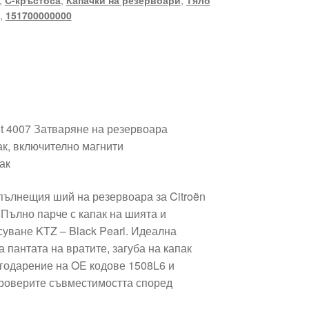
,
C-кръстоса
,
Капачки на резервоари
,
Тяло
,
151700000000
ot 4007 Затваряне на резервоара
ак, включително магнити
ак
пълнещия ший на резервоара за Citroën
. Пълно парче с капак на шията и
суване KTZ – Black Pearl. Идеална
 пантата на вратите, загуба на капак
агодарение на OE кодове 1508L6 и
роверите съвместимостта според