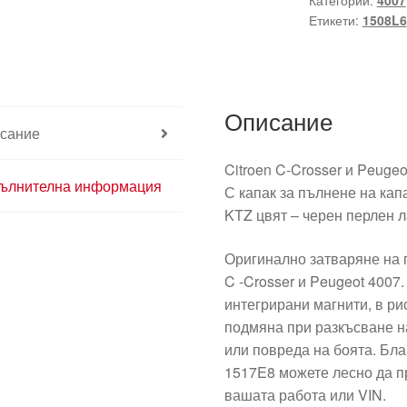
Категории:
4007
Peugeot
Етикети:
1508L6
4007
1508L6
1517E8
Затваряне
Описание
на
сание
резервоара
Citroen C-Crosser и Peuge
ълнителна информация
С капак за пълнене на кап
KTZ цвят – черен перлен л
Оригинално затваряне на 
C -Crosser и Peugeot 4007
интегрирани магнити, в ри
подмяна при разкъсване на
или повреда на боята. Бл
1517E8 можете лесно да п
вашата работа или VIN.