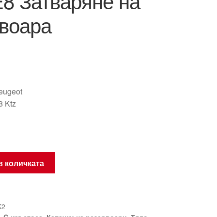
8 Затваряне на
воара
eugeot
 Ktz
в количката
K2