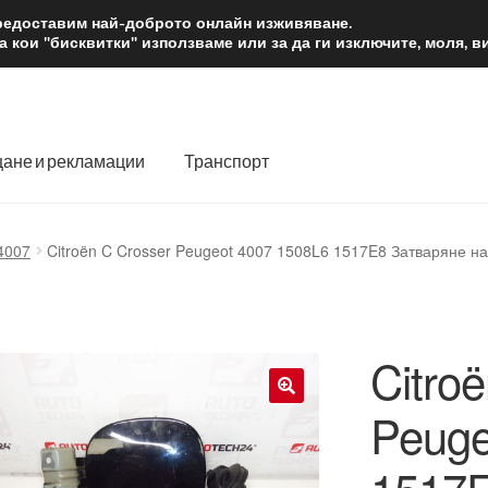
2 лв.
Доста
предоставим най-доброто онлайн изживяване.
 кои "бисквитки" използваме или за да ги изключите, моля, 
ане и рекламации
Транспорт
 нас
Количка
Контакт
Моята сметка
Плащанията
4007
Citroën C Crosser Peugeot 4007 1508L6 1517E8 Затваряне н
словия
Процедура за рекламации
Разгледайте
Транспорт
Citro
Peuge
🔍